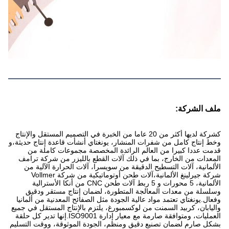
ملف الشركة:
كشركة لديها أكثر من 20 عاما من الخبرة في التصميم المستقل والإنتاج
وخط إنتاج كامل من شفرات المنشار، يونغتاي أنشأت قاعدة إنتاج حديثة،و
قدمت عددا كبيرا من العالم الرائدة المخصصة مجموعات كاملة من
المعدات من الخارج، بما في ذلك آلات القطع بالليزر من شركة ترامف
الألمانية، آلات التسطيح الدقيقة من سويسرا، آلات الحرارة الآلية من
شركة جيرلينغ الألمانية،آلات طحن أوتوماتيكية من شركة Vollmer
الألمانية، 5 محورات و 5 ربط آلات طحن CNC من أنكا الأسترالية
وسلسلة من معدات المعالجة المتطورة، لضمان إنتاج مستقر ودقيق
وفعال.يونغتاي تعتمد مواد عالية الجودة مثل الصفائح المعدنية من ألمانيا
واليابان، كربيد السمنت من لوكسمبورغ، يلتزم بالإنتاج المستقل في جميع
العمليات، ومتوافقة صارمة مع معيار إدارة ISO9001.إنها تدير كل حلقة
بشكل صارم لضمان تصنيع دقيق ومنظم، الجودة الموثوقة، ووقت التسليم