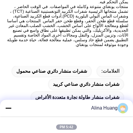
يمكن التحكم فيه.
منتجات يونغتاي متنوعة وكاملة في المواصفات. في الوقت الحاضر ،
تشمل منتجاتها الرئيسية شفرات الكربيد التونغستينية الصناعية (TCT) ،
وشفرات الماس البولي البلورية (PCD),أدوات قطع الكربيد الصناعية،
سلسلة قطع طحن الحفر، وقطع طحن حفر الماس. المنتجات هي أساسا
لقطع ومعالجة الألواح على أساس الخشب، الخشب الصلب،المعادن غير
الحديدية، والأكريليك، والتي يمكن تطبيقها على نطاق واسع في تصنيع
الأثاث، وتزيين المنزل، والنقل ومجالات أخرى.المواد الخاصة وتقسيم
التطبيق يضمن قطع حاد وسلس، عملية معالجة فعالة، حياة خدمة طويلة
وجودة موثوقة لمنتجات يونغتاي.
العلامات:
شفرات منشار دائري صناعي محمول
شفرات منشار دائري صناعي كربيد
شفرات منشار طاولة نجارة متعددة الأغراض
Alina Huang
5:42 PM