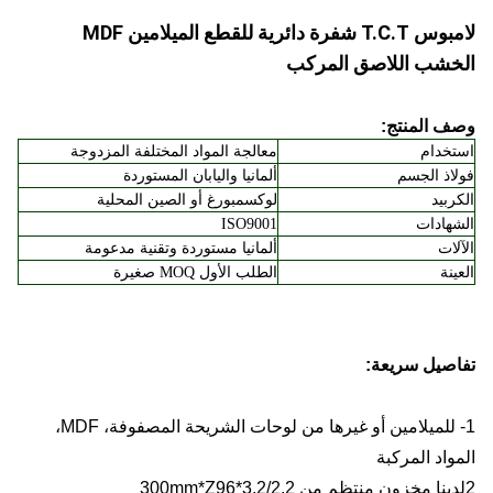
لامبوس T.C.T شفرة دائرية للقطع الميلامين MDF
الخشب اللاصق المركب
وصف المنتج:
استخدام
معالجة المواد المختلفة المزدوجة
فولاذ الجسم
ألمانيا واليابان المستوردة
الكربيد
لوكسمبورغ أو الصين المحلية
الشهادات
ISO9001
الآلات
ألمانيا مستوردة وتقنية مدعومة
العينة
الطلب الأول MOQ صغيرة
تفاصيل سريعة:
1- للميلامين أو غيرها من لوحات الشريحة المصفوفة، MDF،
المواد المركبة
2لدينا مخزون منتظم من 300mm*Z96*3.2/2.2