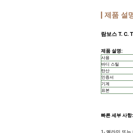
제품 설
람보스 T. C
제품 설명:
사용
바디 스틸
탄산
인증서
기계
표본
빠른 세부 사항
1- 멜라민 또는