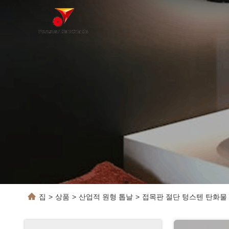
집
>
상품
>
산업적 원형 톱날
>
접목판 절단 텅스텐 탄화물