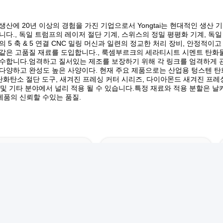
생산에 20년 이상의 경험을 가진 기업으로서 Yongtai는 현대적인 생산
다., 독일 트럼프의 레이저 절단 기계, 스위스의 정밀 평평화 기계, 독일 게
a의 5 축 & 5 연결 CNC 밀링 머신과 일련의 정교한 처리 장비, 안정
같은 고품질 재료를 도입합니다., 룩셈부르크의 세라티시트 시멘트 탄화물,
수합니다.엄격하고 질서있는 제조를 보장하기 위해 각 링크를 엄격하게 관리
다양하고 완성도 높은 사양이다. 현재 주요 제품으로는 산업용 텅스텐 탄화화물
 탄화탄소 절단 도구, 새겨진 프레싱 커터 시리즈, 다이아몬드 새겨진 프레싱
송 및 기타 분야에서 널리 적용 될 수 있습니다.특정 재료와 적용 분할은 
의 제품의 신뢰할 수있는 품질.
휴대용 산업용 원형 톱날
카바이드 산업용 원형 톱날