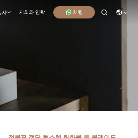
채팅
저희와 연락
행사
접목판 절단 텅스텐 탄화물 톱 블레이드