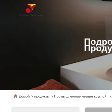
Подро
Проду
Домой
>
продукты
>
Промышленные лезвия круглой п