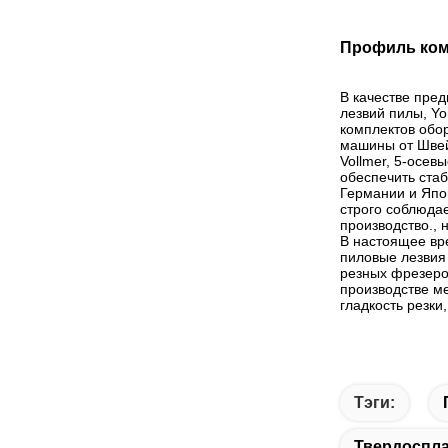
Профиль ком
В качестве пре
лезвий пилы, Y
комплектов обо
машины от Швей
Vollmer, 5-осе
обеспечить стаб
Германии и Япо
строго соблюда
производство., 
В настоящее вр
пиловые лезвия
резных фрезеро
производстве м
гладкость резки
Тэги:
Твердоспл