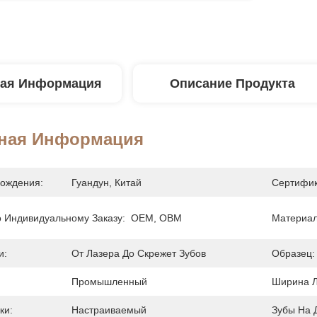
ая Информация
Описание Продукта
ная Информация
ождения:
Гуандун, Китай
Сертифик
 Индивидуальному Заказу:
OEM, OBM
Материал
и:
От Лазера До Скрежет Зубов
Образец:
Промышленный
Ширина Л
ки:
Настраиваемый
Зубы На 