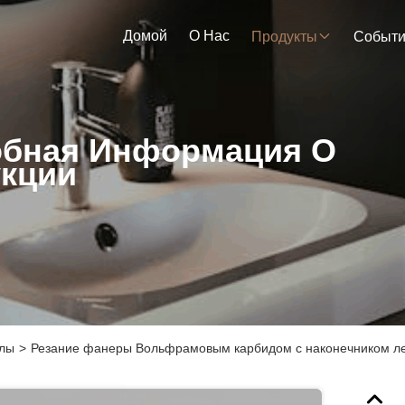
Домой
О Нас
Продукты
Событ
бная Информация О
кции
илы
>
Резание фанеры Вольфрамовым карбидом с наконечником лез