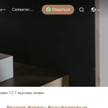
Свяжитесь С Нами
Общаться
ия
вия T.C.T Круговая лезвия
Резание Фанеры Вольфрамовым