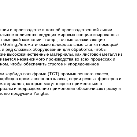
ании и производстве и полной производственной линии
 большое количество ведущих мировых специализированных
т немецкой компании Trumpf, точные сглаживающие
 Gerling,Автоматические шлифовальные станки немецкой
 и ряд сложных оборудований для обработки, чтобы
акие высококачественные материалы, как листовой металл из
вается независимого производства во всех процессах и
ном, чтобы обеспечить строгое и упорядоченное
ком карбида вольфрама (TCT) промышленного класса,
 карбидов промышленного класса, серии резных фрезеров и
материалов, которые могут широко применяться в
ериалы и подразделение применения обеспечивают резку и
ство продукции Yongtai.