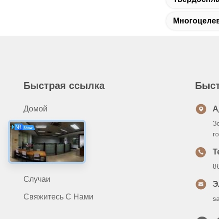
Многоцеле
Быстрая ссылка
Быст
Домой
А
З
Продукты
г
О Нас
Т
Новости
8
Случаи
Э
Свяжитесь С Нами
s