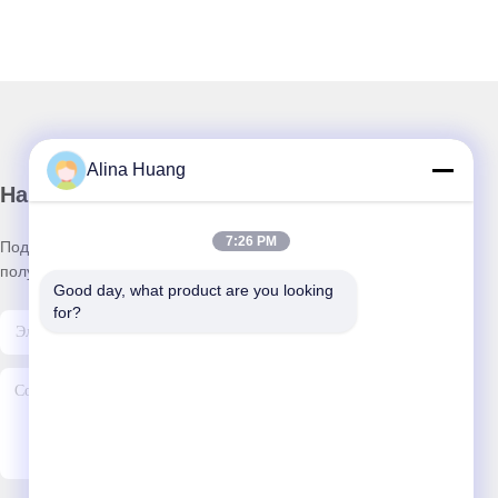
Alina Huang
Наш бюллетень
7:26 PM
Подпишитесь на нашу информационную рассылку для
получения скидок и прочего.
Good day, what product are you looking 
for?