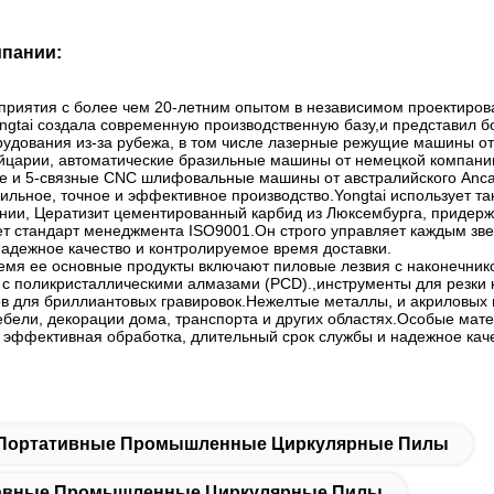
пании:
дприятия с более чем 20-летним опытом в независимом проектиров
ongtai создала современную производственную базу,и представил
рудования из-за рубежа, в том числе лазерные режущие машины о
царии, автоматические бразильные машины от немецкой компании
вые и 5-связные CNC шлифовальные машины от австралийского Anca
ильное, точное и эффективное производство.Yongtai использует т
нии, Цератизит цементированный карбид из Люксембурга, придержи
ет стандарт менеджмента ISO9001.Он строго управляет каждым зве
надежное качество и контролируемое время доставки.
емя ее основные продукты включают пиловые лезвия с наконечни
 с поликристаллическими алмазами (PCD).,инструменты для резки
в для бриллиантовых гравировок.Нежелтые металлы, и акриловых 
ебели, декорации дома, транспорта и других областях.Особые мат
, эффективная обработка, длительный срок службы и надежное каче
Портативные Промышленные Циркулярные Пилы
авные Промышленные Циркулярные Пилы