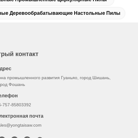
вые Деревообрабатывающие Настольные Пилы
рый контакт
дрес
она промышленного развития Гуаньяо, город Шишань,
ород Фошань
елефон
6-757-85803392
лектронная почта
ales@yongtaisaw.com