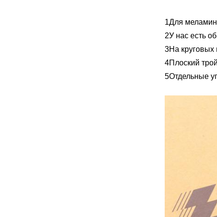
1Для меламин
2У нас есть об
3На круговых
4Плоский трой
5Отдельные у