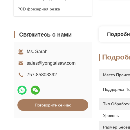
PCD фрезерная резка
Свяжитесь с нами
Подробн
Ms. Sarah
Подроб
sales@yongtaisaw.com
757-85803392
Место Происх
Поддержка По
Тип Обработк
Поговорите сейчас
Уровень:
Размер Бесед