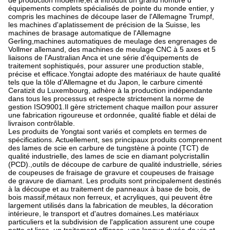
de production moderne,et a introduit un grand nombre d'
équipements complets spécialisés de pointe du monde entier, y
compris les machines de découpe laser de l'Allemagne Trumpf,
les machines d'aplatissement de précision de la Suisse, les
machines de brasage automatique de l'Allemagne
Gerling,machines automatiques de meulage des engrenages de
Vollmer allemand, des machines de meulage CNC à 5 axes et 5
liaisons de l'Australian Anca et une série d'équipements de
traitement sophistiqués, pour assurer une production stable,
précise et efficace.Yongtai adopte des matériaux de haute qualité
tels que la tôle d'Allemagne et du Japon, le carbure cimenté
Ceratizit du Luxembourg, adhère à la production indépendante
dans tous les processus et respecte strictement la norme de
gestion ISO9001.Il gère strictement chaque maillon pour assurer
une fabrication rigoureuse et ordonnée, qualité fiable et délai de
livraison contrôlable.
Les produits de Yongtai sont variés et complets en termes de
spécifications. Actuellement, ses principaux produits comprennent
des lames de scie en carbure de tungstène à pointe (TCT) de
qualité industrielle, des lames de scie en diamant polycristallin
(PCD).,outils de découpe de carbure de qualité industrielle, séries
de coupeuses de fraisage de gravure et coupeuses de fraisage
de gravure de diamant. Les produits sont principalement destinés
à la découpe et au traitement de panneaux à base de bois, de
bois massif,métaux non ferreux, et acryliques, qui peuvent être
largement utilisés dans la fabrication de meubles, la décoration
intérieure, le transport et d'autres domaines.Les matériaux
particuliers et la subdivision de l'application assurent une coupe