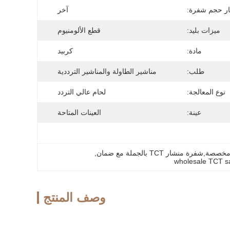
ر حجم شفرة:
آخر
ميزات بليد:
قطع الألومنيوم
مادة:
كربيد
طلب:
مناشير الطاولة والمناشير الترددية
نوع المعالجة:
لحام عالي التردد
عينة:
العينات المتاحة
, 
wholesale TCT sa
وصف المنتج