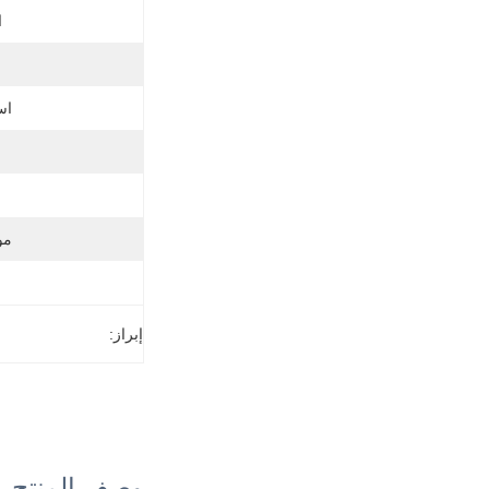
ا
اس
مو
إبراز:
وصف المنتج