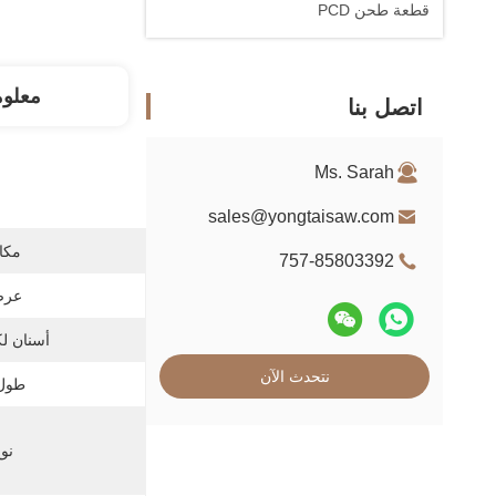
قطعة طحن PCD
معلو
اتصل بنا
Ms. Sarah
sales@yongtaisaw.com
مكان
757-85803392
عرض
أسنان ل
نتحدث الآن
طول 
نوع