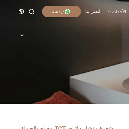
اتصل بنا
دردشة
الأحداث
شفرة منشار دائري TCT مصنع بالجملة