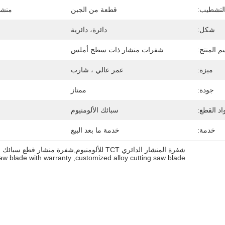
لتشطيب:
قطعة من الجبن
منشا
شكل:
دائرة، دائرية
م المنتج:
شفرات منشار ذات سطح أملس
ميزة:
عمر عالي ، شارب
جودة:
ممتاز
اد القطع:
سبائك الألومنيوم
خدمة:
خدمة ما بعد البيع
شفرة المنشار الدائري TCT للألومنيوم,شفرة منشار قطع سبائك مخصصة,شفرة منشار TCT بالجملة مع ضمان
w blade with warranty
, 
customized alloy cutting saw blade