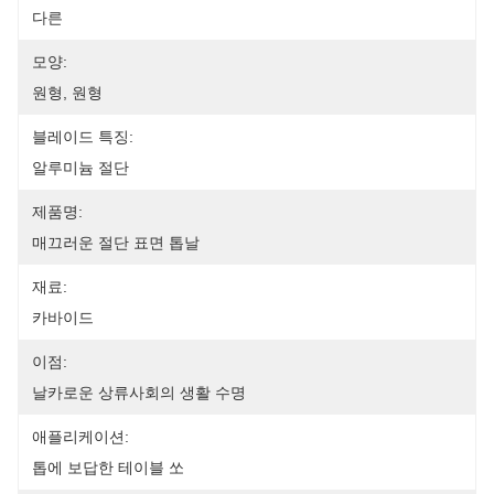
다른
모양:
원형, 원형
블레이드 특징:
알루미늄 절단
제품명:
매끄러운 절단 표면 톱날
재료:
카바이드
이점:
날카로운 상류사회의 생활 수명
애플리케이션:
톱에 보답한 테이블 쏘