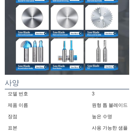
사양
모델 번호
3
제품 이름
원형 톱 블레이드
장점
높은 수명
표본
사용 가능한 샘플