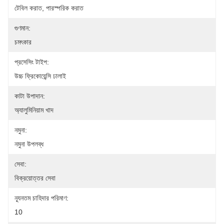
টেবিল করাত, পারস্পরিক করাত
গুণমান:
চমৎকার
প্রসেসিং টাইপ:
উচ্চ ফ্রিকোয়েন্সি ঢালাই
কাটা উপাদান:
অ্যালুমিনিয়াম খাদ
নমুনা:
নমুনা উপলব্ধ
সেবা:
বিক্রয়োত্তর সেবা
ন্যূনতম চাহিদার পরিমাণ:
10