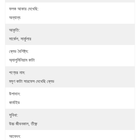
ফলক আকার দেখেছি:
অন্যান্য
আকৃতি:
সার্কেল, সার্কুলার
ব্লেড বৈশিষ্ট্য:
অ্যালুমিনিয়াম কাটা
পণ্যের নাম:
মসৃণ কাটা সারফেস দেখেছি ব্লেড
উপাদান:
কার্বাইড
সুবিধা:
উচ্চ জীবনকাল, তীক্ষ্ণ
আবেদন: