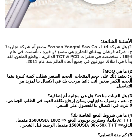
الأسئلة الشائعة:
1) هل شركة Foshan Yongtai Saw Co.، Ltd مصنع أم شركة تجارية؟
ج: شركة فوشان يونغتاي للشارع هي مصنع ذو خبرة ، تأسست في عام
1994 ، متخصصة في شفرات TCT & PCD الدائرية ، وقطع الطحن. لقد
بدأنا في امتلاك موزعين في جميع أنحاء العالم منذ عام 2011.
2) ما هي MOQ؟
ج: يعتمد ذلك على حجم المنتجات. الحجم الصغير يتطلب كمية كبيرة بينما
الحجم الكبير صغير. أنت دائما مرحب بك في الاتصال بنا لمزيد من
التفاصيل.
3) هل العينات متاحة؟ هل هي مجانية أم إضافية؟
ج: نعم ، وسوف تدفع لهم. يمكن إرجاع تكلفة العينة في الطلب الجماعي.
لا تتردد في الاتصال بنا للحصول على السعر.
4) ما هي شروط الدفع الخاصة بك؟
A: T / T دائما، وسترين يونيون. الدفع <= 1500USD، 100٪ مقدما.
الدفع>= 1500USD، 30٪-50٪ T / T مقدما، الرصيد قبل الشحن.
5) كم مدة التسليم؟