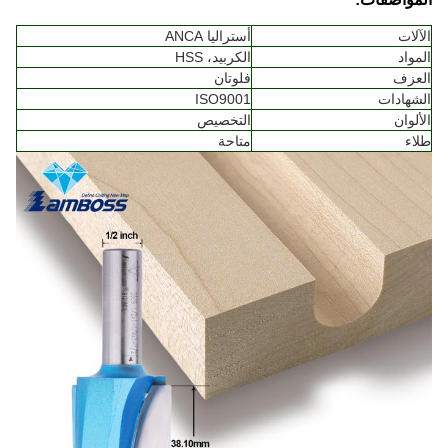
الآلات
أستراليا ANCA
المواد
الكربيد، HSS
العزف
فلوتان
الشهادات
ISO9001
الألوان
التخصيص
طلاء
متاحة