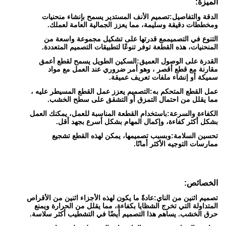
الميزة:
الدقة والتفاصيل:
تصميم الأنف المستدير يسمح بإنشاء منحنيات
ومخططات دقيقة وسليمة، مما يعزز الجمالية العامة لعملك.
التنوع في التصميم
مع قدرتها على تشكيل مجموعة واسعة من
المنحنيات، هذه القطعة توفر تنوعًا لتطبيقات التصميم المتعددة.
القدرة على الوصول العميق:
السكين الطويل يسمح لقطع أعمق
مقارنة مع قطع أقصر ، وهو أمر ضروري عند العمل مع مواد
سميكة أو إنشاء ملفات تعريف عميقة.
عمل القطع المتحكم به:
التصميم يعزز عمل القطع المسيطر عليه ،
مما يقلل من احتمال التمزق أو التشقق على سطح الخشب.
الكفاءة والسرعة:
باستخدام القطعة المناسبة للعمل، يمكنك العمل
بشكل أكثر كفاءة، وإكمال المهام بشكل أسرع بجهد أقل.
تحسين السلامة:
وبسبب تصميمها، يمكن لهذه القطع تشجيع
ممارسات التوجيه الأكثر أمانًا.
الخصائص:
تصميم اثنين من الناي:
عادةً ما يكون لهذه الأجزاء اثنين من الأقراص
المتداولة التي تخرج الشظايا بكفاءة، مما يقلل من الحرارة ويمنع
حرق الخشب. يساهم هذا التصميم أيضًا في التشطيب أكثر سلاسة.