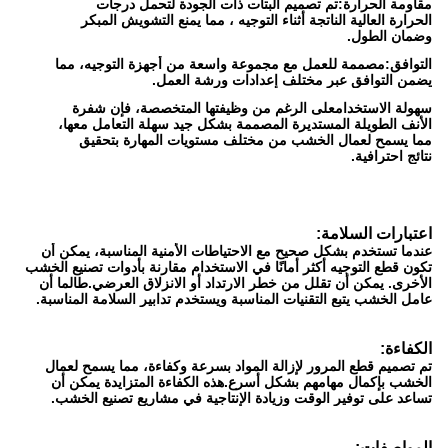
مقاومة الحرارة:
تم تصميم البتات ذات الجودة لتحمل درجات
الحرارة العالية الناتجة أثناء التوجيه ، مما يمنع التشويش المبكر
وضمان الطول.
التوافق:
مصممة للعمل مع مجموعة واسعة من أجهزة التوجيه، مما
يضمن التوافق عبر مختلف إعدادات ورشة العمل.
سهولة الاستخدام
على الرغم من وظيفتها المتخصصة، فإن شفرة
الأنف الطويلة المستديرة المصممة بشكل جيد سهلة التعامل معها،
مما يسمح لعمال الخشب من مختلف مستويات المهارة بتحقيق
نتائج احترافية.
اعتبارات السلامة:
عندما تستخدم بشكل صحيح مع الاحتياطات الأمنية المناسبة، يمكن أن
تكون قطع التوجيه أكثر أمانًا في الاستخدام مقارنة بأدوات تصنيع الخشب
الأخرى. يمكن أن تقلل من خطر الارتداد أو الانزلاق العرضي.طالما أن
عامل الخشب يتبع التقنيات المناسبة ويستخدم تدابير السلامة المناسبة.
الكفاءة:
تم تصميم قطع المرور لإزالة المواد بسرعة وكفاءة، مما يسمح لعمال
الخشب بإكمال مهامهم بشكل أسرع.هذه الكفاءة المتزايدة يمكن أن
تساعد على توفير الوقت وزيادة الإنتاجية في مشاريع تصنيع الخشب.
المواصفات: