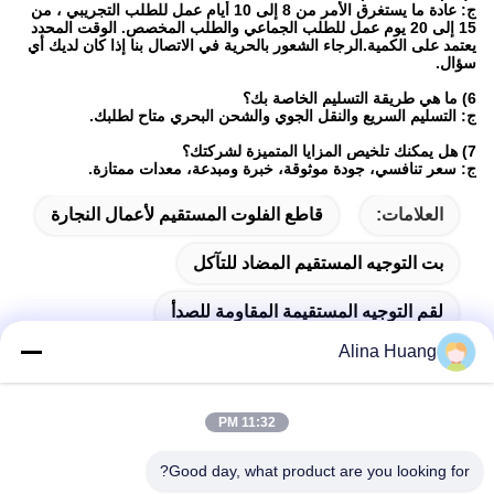
ج: عادة ما يستغرق الأمر من 8 إلى 10 أيام عمل للطلب التجريبي ، من
15 إلى 20 يوم عمل للطلب الجماعي والطلب المخصص. الوقت المحدد
يعتمد على الكمية.الرجاء الشعور بالحرية في الاتصال بنا إذا كان لديك أي
سؤال.
6) ما هي طريقة التسليم الخاصة بك؟
ج: التسليم السريع والنقل الجوي والشحن البحري متاح لطلبك.
7) هل يمكنك تلخيص المزايا المتميزة لشركتك؟
ج: سعر تنافسي، جودة موثوقة، خبرة ومبدعة، معدات ممتازة.
العلامات:
قاطع الفلوت المستقيم لأعمال النجارة
بت التوجيه المستقيم المضاد للتآكل
لقم التوجيه المستقيمة المقاومة للصدأ
Alina Huang
11:32 PM
اتصال سريع
Good day, what product are you looking for?