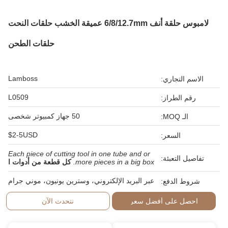
لامبوس حلقة أنف 6/8/12.7mm عميقة الخشب حلقات النحت
حلقات الطحن
Lamboss
الاسم التجاري:
L0509
رقم الطراز:
50 جهاز كمبيوتر شخصى
الـ MOQ:
$2-5USD
السعر:
Each piece of cutting tool in one tube and or
تفاصيل التعبئة:
more pieces in a big box.
كل قطعة من أدوات ا
عبر البريد الإلكتروني، وسترين يونيون، موني جرام
شروط الدفع:
احصل على أفضل سعر
نتحدث الآن