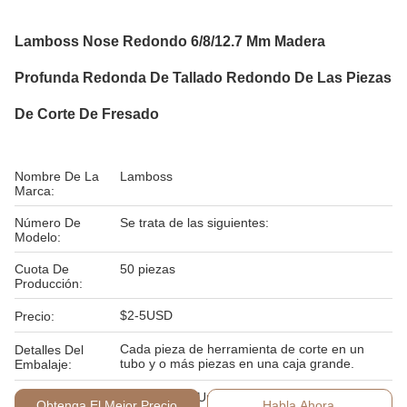
Lamboss Nose Redondo 6/8/12.7 Mm Madera
Profunda Redonda De Tallado Redondo De Las Piezas
De Corte De Fresado
Nombre De La
Lamboss
Marca:
Número De
Se trata de las siguientes:
Modelo:
Cuota De
50 piezas
Producción:
$2-5USD
Precio:
Cada pieza de herramienta de corte en un
Detalles Del
tubo y o más piezas en una caja grande.
Embalaje:
Condiciones De
T/T, Western Union,
Obtenga El Mejor Precio
Habla Ahora.