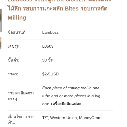
ไม้ลึก รอบการแกะสลัก Bites รอบการตัด
Milling
ชื่อแบรนด์:
Lamboss
เลขรุ่น:
L0509
ขั้นต่ำ:
50 ชิ้น
ราคา:
$2-5USD
Each piece of cutting tool in one
รายละเอียดการ
tube and or more pieces in a big
บรรจุ:
box.
เครื่องมือตัดแต่ละ
เงื่อนไขการจ่าย
T/T, Western Union, MoneyGram
เงิน: