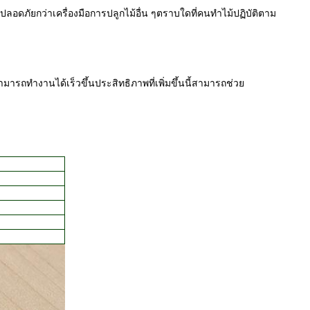
ปลอดภัยกว่าเครื่องมือการปลูกไม้อื่น ๆตราบใดที่คนทําไม้ปฏิบัติตาม
ารถทํางานได้เร็วขึ้นประสิทธิภาพที่เพิ่มขึ้นนี้สามารถช่วย