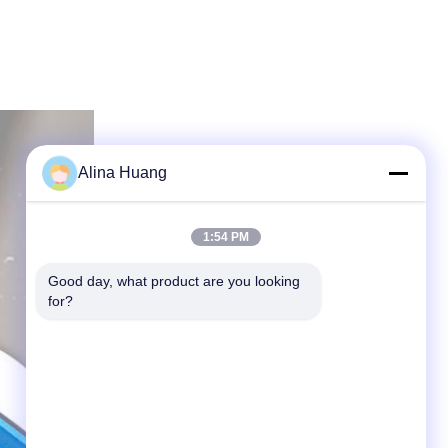
Alina Huang
1:54 PM
Good day, what product are you looking 
for?