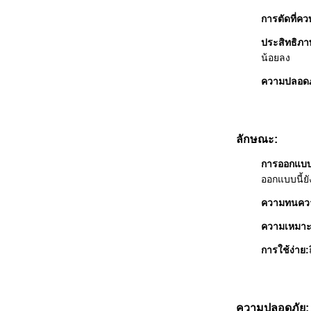
การตัดที่คว
ประสิทธิภ
น้อยลง
ความปลอดภัย
ลักษณะ:
การออกแบบ
ออกแบบนี้ยั
ความทนควา
ความเหมาะ
การใช้ง่าย:
ความปลอดภัย: