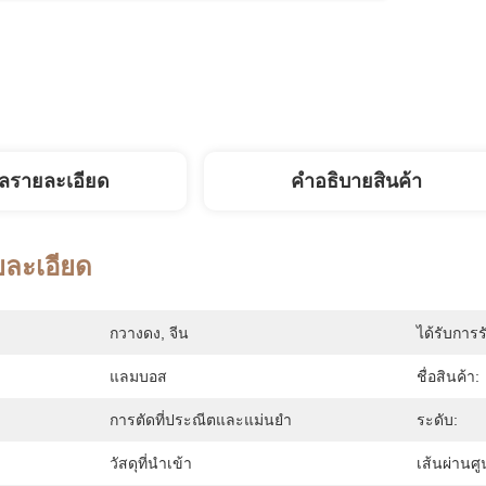
ูลรายละเอียด
คําอธิบายสินค้า
ยละเอียด
กวางดง, จีน
ได้รับการร
แลมบอส
ชื่อสินค้า:
การตัดที่ประณีตและแม่นยำ
ระดับ:
วัสดุที่นําเข้า
เส้นผ่านศู