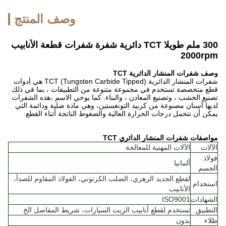
وصف المنتج
300 ملم طويلا TCT دائرية شفرة شفرات قطعة الأنابيب
2000rpm
وصف شفرات المنشار الدائرية TCT
شفرات المنشار الدائرية TCT (Tungsten Carbide Tipped) هي أدوات
قطع متخصصة تستخدم في مجموعة متنوعة من التطبيقات ، بما في ذلك
تصنيع الخشب ، وتصنيع المعادن ، والبناء. كما يوحي الاسم ،هذه الشفرات
لديها أسنان مصنوعة من كربيد التونغستين، وهي مادة صلبة ودائمة التي
يمكن أن تتحمل درجات الحرارة العالية والضغوط الناتجة أثناء القطع.
مواصفات شفرات المنشار الدائري TCT
الآلات
الآلات المهنية للمعالجة
فولاذ
ألمانيا
الجسم
لقطع الحديد الزهري، الصلب الكرتوني، الفولاذ المقاوم للصدأ،
استخدام
الأنابيب
الشهادات
ISO9001
التطبيق
تستخدم لقطع أنابيب الزيت السيارات، شريط المفاصل الخ
طلاء
بدون