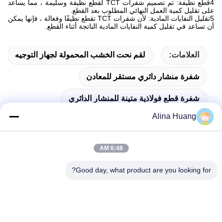
4قطع نظيفة: تم تصميم شفرات TCT لقطع نظيفة وسليمة ، مما يساعد
على تقليل كمية العمل النهائي المطلوب بعد القطع.
5تقليل النفايات المادية: لأن شفرات TCT تقطع نظيفًا وفعالة ، فإنها يمكن
أن تساعد في تقليل كمية النفايات المادية الناتجة أثناء القطع.
العلامات:
لقم نحت الخشب المحمولة لجهاز التوجيه
شفرة منشار دائري مستقر للمعادن
شفرة قطع فولاذية متينة للمنشار الدائري
Alina Huang
6:48 AM
اتصال سريع
Good day, what product are you looking for?
عنوان
منطقة التنمية الصناعية Guanyao ، مدينة شيشان ، مدينة فوشان
هاتف