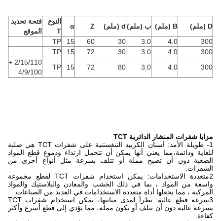
النوع
فتحة تحديد
D (ملم)
B (ملم)
ب (ملم)
d (ملم)
Z
α
T
الموقع
TP
15
60
30
3.0
4.0
300
TP
15
72
30
3.0
4.0
300
2/15/110 +
TP
15
72
80
3.0
4.0
300
4/9/100
مزايا شفرات المنشار الدائرية TCT
1- طويلة الأمد: أسنان الكربيد التنغستنية على شفرات TCT هي صلبة
للغاية ودائمة،مما يعني أنها يمكن أن تتحمل ارتداء ودموع قطع المواد
الصعبة دون أن تصبح مملة أو تتلف بسرعة مثل أنواع أخرى من
الشفرات.
2متعددة الاستخدامات: يمكن استخدام شفرات TCT لقطع مجموعة
واسعة من المواد ، بما في ذلك الخشب والمعادن والبلاستيك والمواد
المركبة ، مما يجعلها أداة متعددة الاستخدامات في العديد من الصناعات.
3سرعة قطع عالية: نظراً لمدى متانتها، يمكن استخدام شفرات TCT
بسرعة عالية دون أن تتلف أو تكون مملة، مما يؤدي إلى قطع أسرع وأكثر
كفاءة.