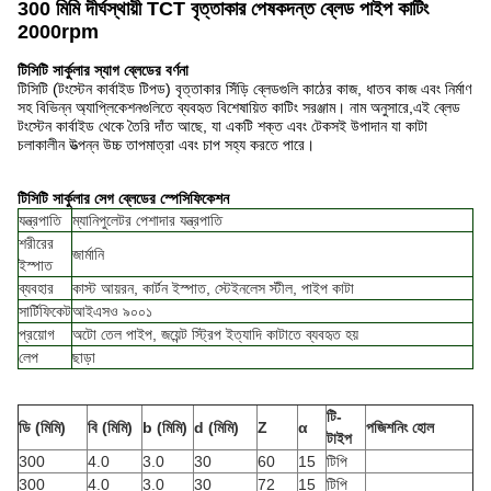
300 মিমি দীর্ঘস্থায়ী TCT বৃত্তাকার পেষকদন্ত ব্লেড পাইপ কাটিং
2000rpm
টিসিটি সার্কুলার স্যাগ ব্লেডের বর্ণনা
টিসিটি (টংস্টেন কার্বাইড টিপড) বৃত্তাকার সিঁড়ি ব্লেডগুলি কাঠের কাজ, ধাতব কাজ এবং নির্মাণ
সহ বিভিন্ন অ্যাপ্লিকেশনগুলিতে ব্যবহৃত বিশেষায়িত কাটিং সরঞ্জাম। নাম অনুসারে,এই ব্লেড
টংস্টেন কার্বাইড থেকে তৈরি দাঁত আছে, যা একটি শক্ত এবং টেকসই উপাদান যা কাটা
চলাকালীন উত্পন্ন উচ্চ তাপমাত্রা এবং চাপ সহ্য করতে পারে।
টিসিটি সার্কুলার সেগ ব্লেডের স্পেসিফিকেশন
যন্ত্রপাতি
ম্যানিপুলেটর পেশাদার যন্ত্রপাতি
শরীরের
জার্মানি
ইস্পাত
ব্যবহার
কাস্ট আয়রন, কার্টন ইস্পাত, স্টেইনলেস স্টীল, পাইপ কাটা
সার্টিফিকেট
আইএসও ৯০০১
প্রয়োগ
অটো তেল পাইপ, জয়েন্ট স্ট্রিপ ইত্যাদি কাটাতে ব্যবহৃত হয়
লেপ
ছাড়া
টি-
ডি (মিমি)
বি (মিমি)
b (মিমি)
d (মিমি)
Z
α
পজিশনিং হোল
টাইপ
300
4.0
3.0
30
60
15
টিপি
300
4.0
3.0
30
72
15
টিপি