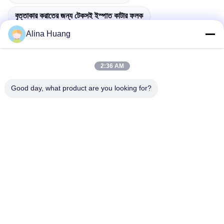
বৃত্তাকার করাতের জন্য টেকসই ইস্পাত কাটার ফলক
Alina Huang
2:36 AM
দ্রুত যোগাযোগ
Good day, what product are you looking for?
ঠিকানা
শিল্প উন্নয়ন অঞ্চল গুয়ানিয়াও, শিশান টাউন, ফোশান সিটি
টেলিফোন
86-757-85803392
ই-মেইল
sales@yongtaisaw.com