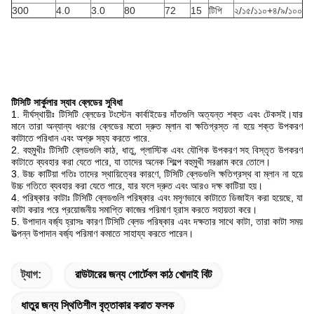
300
4.0
3.0
80
72
15
টিপি
২/১৫/১১০+৪/৯/১০০
টিসিটি সার্কুলার স্যাব ব্লেডের সুবিধা
1. দীর্ঘস্থায়ীঃ টিসিটি ব্লেডের টংস্টেন কার্বাইডের দাঁতগুলি অত্যন্ত শক্ত এবং টেকসই।যার
মানে তারা অন্যান্য ধরণের ব্লেডের মতো দ্রুত ম্লান বা ক্ষতিগ্রস্ত না হয়ে শক্ত উপকরণ
কাটাতে পরিধান এবং অশ্রু সহ্য করতে পারে.
2. বহুমুখীঃ টিসিটি ব্লেডগুলি কাঠ, ধাতু, প্লাস্টিক এবং যৌগিক উপকরণ সহ বিস্তৃত উপকরণ
কাটাতে ব্যবহার করা যেতে পারে, যা তাদের অনেক শিল্পে বহুমুখী সরঞ্জাম করে তোলে।
3. উচ্চ কাটিয়া গতিঃ তাদের স্থায়িত্বের কারণে, টিসিটি ব্লেডগুলি ক্ষতিগ্রস্থ বা ম্লান না হয়ে
উচ্চ গতিতে ব্যবহার করা যেতে পারে, যার ফলে দ্রুত এবং আরও দক্ষ কাটিয়া হয়।
4. পরিষ্কার কাটাঃ টিসিটি ব্লেডগুলি পরিষ্কার এবং মসৃণভাবে কাটাতে ডিজাইন করা হয়েছে, যা
কাটা করার পরে প্রয়োজনীয় সমাপ্তি কাজের পরিমাণ হ্রাস করতে সহায়তা করে।
5. উপাদান বর্জ্য হ্রাসঃ কারণ টিসিটি ব্লেড পরিষ্কার এবং দক্ষতার সাথে কাটা, তারা কাটা সময়
উত্পন্ন উপাদান বর্জ্য পরিমাণ কমাতে সাহায্য করতে পারেন।
ট্যাগ:
রাউটারের জন্য পোর্টেবল কাঠ খোদাই বিট
ধাতুর জন্য স্থিতিশীল বৃত্তাকার করাত ফলক