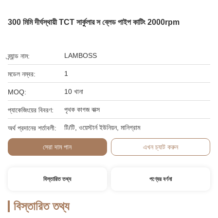
300 মিমি দীর্ঘস্থায়ী TCT সার্কুলার স ব্লেড পাইপ কাটিং 2000rpm
LAMBOSS
ব্র্যান্ড নাম:
1
মডেল নম্বর:
10 খানা
MOQ:
পৃথক কাগজ বাক্স
প্যাকেজিংয়ের বিবরণ:
টি/টি, ওয়েস্টার্ন ইউনিয়ন, মানিগ্রাম
অর্থ প্রদানের শর্তাবলী:
সেরা দাম পান
এখন চ্যাট করুন
বিস্তারিত তথ্য
পণ্যের বর্ণনা
বিস্তারিত তথ্য