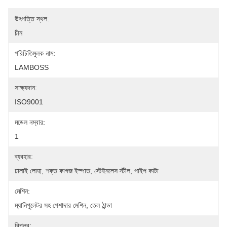
উৎপত্তি স্থল:
চীন
পরিচিতিমুলক নাম:
LAMBOSS
সাক্ষ্যদান:
ISO9001
মডেল নম্বার:
1
ব্যবহার:
ঢালাই লোহা, শক্ত কাগজ ইস্পাত, স্টেইনলেস স্টীল, পাইপ কাটা
মেশিন:
ম্যানিপুলেটর সহ পেশাদার মেশিন, তেল ঠান্ডা
বিপ্লব: