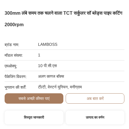
300mm लंबे समय तक चलने वाला TCT सर्कुलर सॉ ब्लेड्स पाइप कटिंग
2000rpm
LAMBOSS
ब्रांड नाम:
1
मॉडल संख्या:
10 पी.सी.एस
एमओक्यू:
अलग कागज बॉक्स
पैकेजिंग विवरण:
टी/टी, वेस्टर्न यूनियन, मनीग्राम
भुगतान की शर्तें:
सबसे अच्छी कीमत पाएं
अब बात करें
विस्तृत जानकारी
उत्पाद का वर्णन