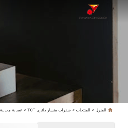
المنزل
>
المنتجات
>
شفرات منشار دائري TCT
>
عصابة معدنية 