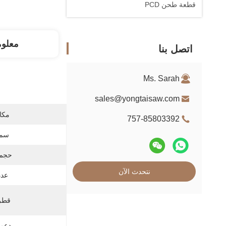
قطعة طحن PCD
معلو
اتصل بنا
Ms. Sarah
sales@yongtaisaw.com
مكان
757-85803392
سمك
حجم 
نتحدث الآن
عدد
قطر 
دعم