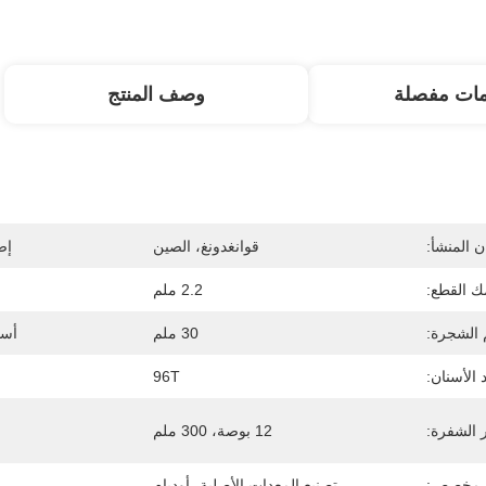
مات مفصلة
وصف المنتج
 المنشأ:
قوانغدونغ، الصين
إص
 القطع:
2.2 ملم
الشجرة:
30 ملم
أسن
 الأسنان:
96T
الشفرة:
12 بوصة، 300 ملم
 مخصص:
تصنيع المعدات الأصلية، أوديإم