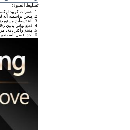
تسليط الضوء:
1. شفرات كربيد لوكسمبورغ CETATIZIT عالية الجودة
2. طحن بواسطة آلة لحام ألمانية VOLLMER وآلة لحام ألمانية Gerling.
3. آلة تسطيح مستوردة لعمر قطع طويل.
4. قطع نهائي بدون رقائق، نظيف وسلس.
5. متينة وأكثر دقة، مراقبة جودة جيدة وفحص في كل خطوة في خط الإنتاج.
6. أحد أفضل المصنعين في الصين، بسعر تنافسي جيد.