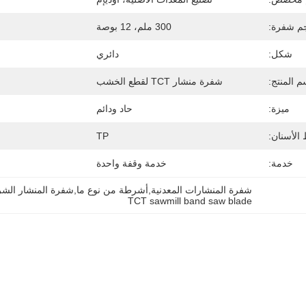
م شفرة:
300 ملم، 12 بوصة
شكل:
دائري
م المنتج:
شفرة منشار TCT لقطع الخشب
ميزة:
حاد ودائم
الأسنان:
TP
خدمة:
خدمة وقفة واحدة
شفرة المنشارات المعدنية,أشرطة من نوع ما,شفرة المنشار الشريطي
TCT sawmill band saw blade