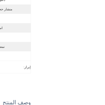
منشار حج
اس
نمط 
إبراز:
وصف المنتج