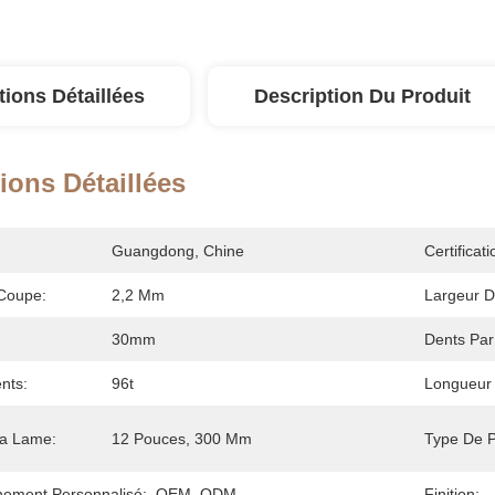
tions Détaillées
Description Du Produit
ions Détaillées
Guangdong, Chine
Certificati
Coupe:
2,2 Mm
Largeur 
30mm
Dents Par
nts:
96t
Longueur
La Lame:
12 Pouces, 300 Mm
Type De P
ement Personnalisé:
OEM, ODM
Finition: