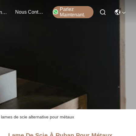
Parlez
Nous Contacter
Événements
Maintenant.
 lames de scie alternative pour métaux
Lame De Scie À Ruban Pour Métaux,