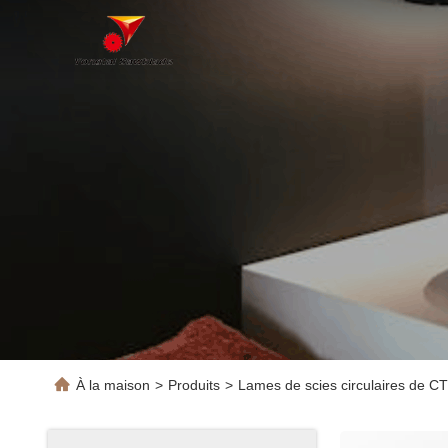
À la maison
>
Produits
>
Lames de scies circulaires de C