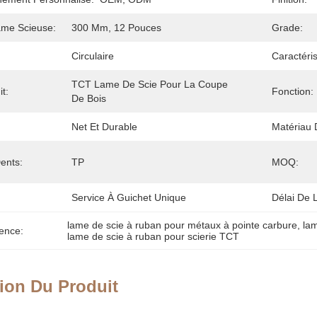
ame Scieuse:
300 Mm, 12 Pouces
Grade:
Circulaire
Caractéri
TCT Lame De Scie Pour La Coupe 
t:
Fonction:
De Bois
Net Et Durable
Matériau 
ents:
TP
MOQ:
Service À Guichet Unique
Délai De L
lame de scie à ruban pour métaux à pointe carbure
, 
lam
ence:
lame de scie à ruban pour scierie TCT
ion Du Produit