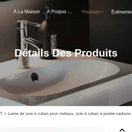
À La Maison
À Propos De Nous
Produits
Détails Des Produits
TT
>
Lame de scie à ruban pour métaux, scie à ruban à pointe carbure,