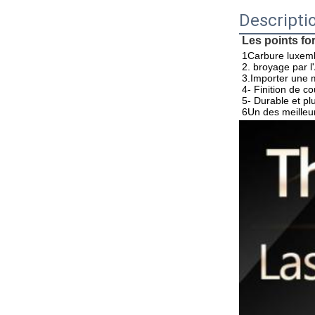
Descripti
Les points for
1Carbure luxemb
2. broyage par 
3.Importer une 
4- Finition de c
5- Durable et pl
6Un des meilleur