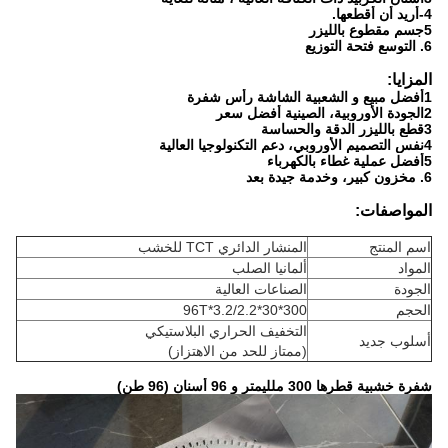
4-أريد أن أقطعها.
5جسم مقطوع بالليزر
6. التوسع فتحة التوزيع
المزايا:
1أفضل مبيع و الشعبية الشاشة رأس شفرة
2الجودة الأوروبية، الصينية أفضل سعر
3قطع بالليزر الدقة والحساسة
4نفس التصميم الأوروبي، دعم التكنولوجيا العالية
5أفضل عملية غطاء بالكهرباء
6. مخزون كبير، وخدمة جيدة بعد
المواصفات:
اسم المنتج
المنشار الدائري TCT للخشب
المواد
ألمانيا الصلب
الجودة
الصناعات العالية
الحجم
300*96T*3.2/2.2*30
التخفيف الحراري البلاستيكي
أسلوب جديد
(ممتاز للحد من الاهتزاز)
شفرة خشبية قطرها 300 ملليمتر و 96 أسنان (96 طن)