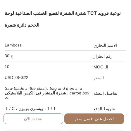
نوعية فرويد TCT شفرة الشفرة لقطع الخشب الصناعية لوحة
الحجم دائرة شفرة
Lamboss
الاسم التجاري:
ج 30
رقم الطراز:
10
الـ MOQ:
$22~28 USD
السعر:
Saw Blade in the plastic bag and then in a
carton box .
شفرة المنشار في الكيس البلاستيكي
تفاصيل التعبئة:
ث
T / T ، ويسترن يونيون ، L / C.
شروط الدفع:
احصل على أفضل سعر
نتحدث الآن