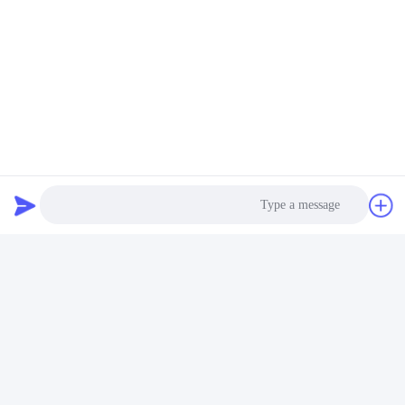
Photo
Video Call
Audio Call