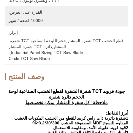
T / T ، ويسترن يونيون ، L / C.
القدرة على العرض:
10000 قطعة / شهر
إبراز:
قطع الخشب TCT شفرة المنشار,حجم اللوحة الصناعية TCT شفرة 
المنشار,دائرة TCT شفرة المنشار
, 
Industrial Panel Sizing TCT Saw Blade
, 
Circle TCT Saw Blade
وصف المنتج
جودة فرويد TCT شفرة الشفرة لقطع الخشب الصناعية لوحة
الحجم دائرة شفرة
ملاحظة: كل شفرة المنشار يمكن تخصيصها
أبرز النقاط:
1شفرة دائرية ذات رأس كربيد للقطع من الخشب المكونات الخشب
المقاوم للنسيج MDF المصفوفة الخشب 300*30*3.2*96
2قوة قوية، طويلة الأمد، ومقاومة للاستعمال
3أسنان الكربيد ذات الكثافة العالية ، متانة للغاية