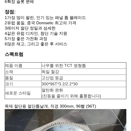
6확장 슬롯 분배
장점:
1가장 많이 팔린, 인기 있는 패널 톱 블레이드
2유럽 품질, 중국 Domsetic 최고의 가격
3레이저 절단 정밀과 섬세한
4같은 유럽 디자인, 첨단 기술 지원
5가장 좋은 가전화 과정
6많은 재고, 그리고 좋은 후 서비스
스펙트럼
제품 이름
나무를 위한 TCT 원형톱
소재
독일 철강
품질
고산업 등급
크기
300*96T*3.2/2.2*30
열탄화 완화
새로운 스타일
(진동을 줄이기 위해 훌륭합니다)
목재 절단용 절단톱날개, 직경 300mm, 96빨 (96T)