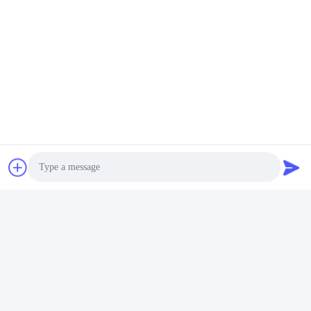
Photo
Video Call
Audio Call