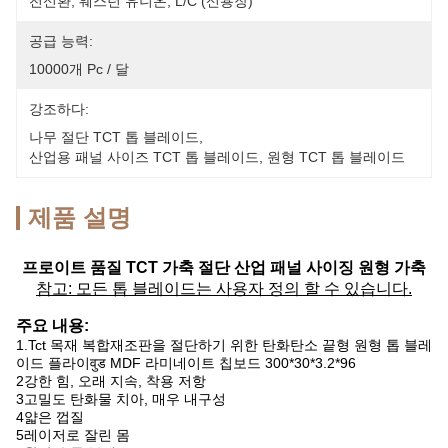
전신환, 웨스턴 유니온, L/C (신용장)
공급 능력:
10000개 Pc / 달
강조하다:
나무 절단 TCT 톱 블레이드
, 
산업용 패널 사이즈 TCT 톱 블레이드
, 
원형 TCT 톱 블레이드
제품 설명
프로이트 품질 TCT 가축 절단 산업 패널 사이징 원형 가축
참고: 모든 톱 블레이드는 사용자 정의 할 수 있습니다.
주요 내용:
1.Tct 목재 복합재조판을 절단하기 위한 탄화탄소 끝형 원형 톱 블레
이드 플라이वुड MDF 라미네이트 칩보드 300*30*3.2*96
2강한 힘, 오래 지속, 착용 저항
3고밀도 탄화물 치아, 매우 내구성
4얇은 껍질
5레이저로 잘린 몸