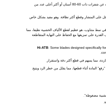
: سوف تؤدي شفرة ذات أسنان أكثر إلى قطع أكثر سلاسة. بالنسبة للخشب المقارن، ابحث عن شفرات ذات 60-80 أسنان أو أكثر.أعلى عدد من
د أقل على المنشار وقطع أكثر نظافة. وهو مفيد بشكل خاص
فوفة في نمط متناوب، هو عظيم لقطع الألياف الخشبية نظيفا، مما
ة (ATB مع بعض الأسنان المسطحة) يضيف القدرة على تمزيقها مع الحفاظ على النهاية المتقاطعة
: Some blades designed specifically f
con
اردة، مما يسهم في قطع أكثر دقة واستقرار.
لى منع الشفرة من "رفع" المادة أثناء قطعها، مما يقلل من خطر الرد ويتيح
خشبية مضغوطة".
.