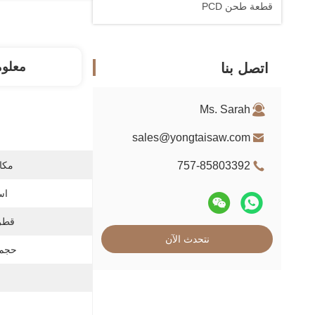
قطعة طحن PCD
معلو
اتصل بنا
Ms. Sarah
sales@yongtaisaw.com
757-85803392
مكان
اس
قطر 
نتحدث الآن
حجم 