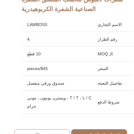
الصناعية الشفرة الكربوهيدرية
الاسم التجاري:
LAMBOSS
رقم الطراز:
4
الـ MOQ:
10 قطع
السعر:
$45/pieces
تفاصيل التعبئة:
صندوق ورقي منفصل
T / T ، L / C ، ويسترن يونيون ، موني
شروط الدفع:
جرام