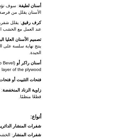
أسنان لطيفة
الأسنان يقلل من فرصة
كرف رقيق
: يقلل شفرة 
عند العمل مع الخشب ال
تصميم الأسنان العليا البديلة (ATB) أو التصم
الجيدة.
أسنان راكر أو Hi-ATB
p Bevel)
 layer of the plywood.
فتحات التثبيت أو فتحات
زاوية الزناد المنخفضة
قطعًا منظمًا.
أنواع:
شفرات المنشار الدائرية
شفرات المنشار
: الخشب