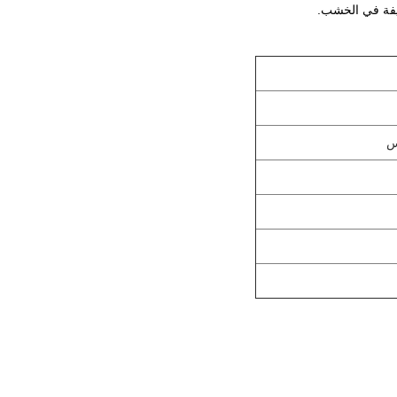
يفة في الخشب.
س