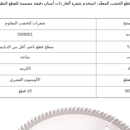
قطع الخشب المعقّد، استخدم شفرة ألغاز ذات أسنان دقيقة مصممة للقطع النظ
نتج
شفرات للخشب المقاوم
دة
IS09001
ة
سطح قطع ناعم، أقل من الدبابي
ات
متاحة
د
الكربيد
قطع
الألومنيوم القشري
10 قطع