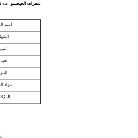
شفرات الجيجسو
: عند 
اسم الم
الشها
الميز
العين
الموا
مواد ال
الـ MOQ