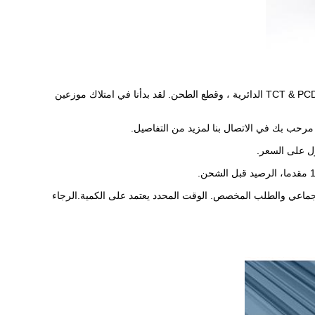
ج: شركة فوشان يونغتاي للشارع هي مصنع ذو خبرة ، تأسست في عام 1994 ، متخصصة في شفرات TCT & PCD الدائرية ، وقطع الطحن. لقد بدأنا في امتلاك موزعين
 مرحب بك في الاتصال بنا لمزيد من التفاصيل.
ول على السعر.
 أيام عمل للطلب التجريبي ، من 15 إلى 20 يوم عمل للطلب الجماعي والطلب المخصص. الوقت المحدد يعتمد على الكمية.الرجاء