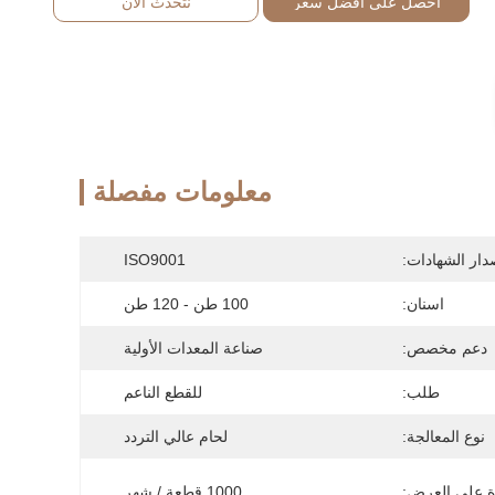
احصل على أفضل سعر
نتحدث الآن
معلومات مفصلة
دار الشهادات:
ISO9001
اسنان:
100 طن - 120 طن
دعم مخصص:
صناعة المعدات الأولية
طلب:
للقطع الناعم
نوع المعالجة:
لحام عالي التردد
ة على العرض:
1000 قطعة / شهر