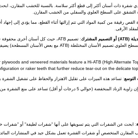
 التشقق على السطح العلوي والسفلي من الخشب المقارن.
القص رقيقة من كمية المواد التي تتم إزالتها أثناء القطع، مما يؤدي إلى إجها
مقلد الأرقى.
يم المشترك
: تصميم ATB، حيث كل أسنان أخرى مح
ينتج نهاية سلسة على السطح العلوي.تصميم الأسنان المختلط
or plywoods and veneered materials feature a Hi-ATB (High Alternate To
figuration or raker teeth that further reduce tear-out on the delicate top
 التوسع
: تساعد هذه الميزات على تقليل الاهتزاز والحفاظ على تشغيل الشفرة ب
: إن زاوية الزناد المنخفضة (حوالي 5 درجات أو أقل) تساعد ع
: ابحث عن الشفرات التي يتم تسويقها على أنها "شفرات لطيفة" أو "شفرات 
 المقارن المتخصص أو شفرات القشرة تعمل بشكل جيد في المنشارات المائدة