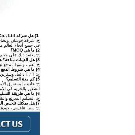
1) هل شركة Foshan Yongtai Saw Co.، Ltd مصنع أم شركة تجارية؟
في جميع أنحاء العالم منذ عا
2) ما هي MOQ؟
ج: يعتمد ذلك على حجم ا
3) هل العينات متاحة؟ هل هي مجانية أم إضافية؟
ج: نعم ، وسوف تدفع لهم
4) ما هي شروط الدفع الخاصة بك؟
ج: T / T دائما، وسترين يونيون. الدفع <= 1500USD، 100٪ مقدما. الدفع>= 1500USD، 30٪-50٪ T / T مقدما، الرصيد قبل الشحن.
5) كم مدة التسليم؟
الشعور بالحرية في الاتص
6) ما هي طريقة التسليم الخاصة بك؟
ج: التسليم السريع والن
7) هل يمكنك تلخيص المزايا المتميزة لشركتك؟
ج: سعر تنافسي، جودة م