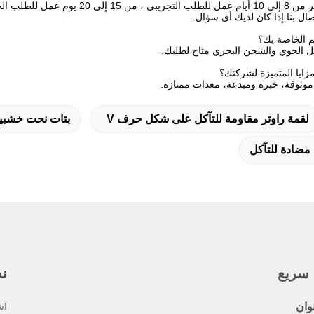
ج: عادة ما يستغرق الأمر من 8 إلى 10
ال بنا إذا كان لديك أي سؤال.
قل الجوي والشحن البحري متاح لطلبك.
وثوقة، خبرة ومبدعة، معدات ممتازة.
لقمة راوتر مقاومة للتآكل على شكل حرف V
بتات نحت خشبية
مضادة للتآكل
 سريع
نش
وان
اش