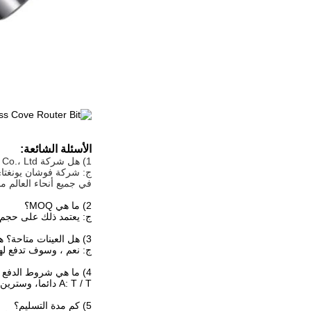
الأسئلة الشائعة:
1) هل شركة Foshan Yongtai Saw Co.، Ltd مصنع أم شركة تجارية؟
في جميع أنحاء العالم منذ عا
2) ما هي MOQ؟
ج: يعتمد ذلك على حجم ا
3) هل العينات متاحة؟ هل هي مجانية أم إضافية؟
ج: نعم ، وسوف تدفع لهم
4) ما هي شروط الدفع الخاصة بك؟
A: T / T دائما، وسترين يونيون. الدفع <= 1500USD، 100٪ مقدما. الدفع>= 1500USD، 30٪-50٪ T / T مقدما، الرصيد قبل الشحن.
5) كم مدة التسليم؟