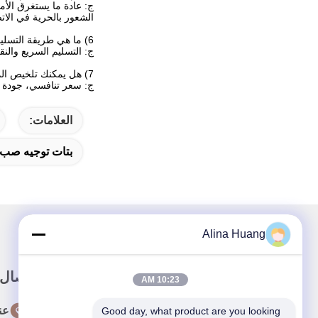
الشعور بالحرية في الاتص
6) ما هي طريقة التسليم الخاصة بك؟
ج: التسليم السريع والن
7) هل يمكنك تلخيص المزايا المتميزة لشركتك؟
ج: سعر تنافسي، جودة م
العلامات:
بتات توجيه صب 
Alina Huang
رابط سريع
اتصال
10:23 AM
المنزل
عن
Good day, what product are you looking 