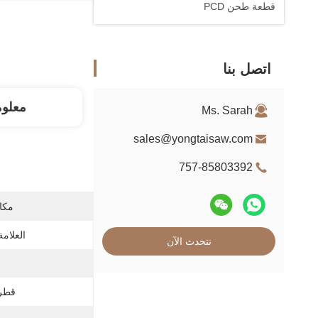
قطعة طحن PCD
اتصل بنا
معلو
Ms. Sarah
sales@yongtaisaw.com
757-85803392
مكان
العلامة
نتحدث الآن
قطر