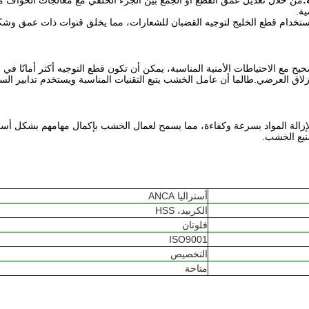
من خلال تعديل عمق القطع أو الجمع بين الجزء الخلفي مع معالجات الحواف م
ة.
تخدام قطع الخليج لتوجيه القضبان للشعارات، مما يخلق قنوات ذات عمق وشكل ث
 مع الاحتياطات الأمنية المناسبة، يمكن أن تكون قطع التوجيه أكثر أمانًا في
نزلاق العرضي.طالما أن عامل الخشب يتبع التقنيات المناسبة ويستخدم تدابير السل
إزالة المواد بسرعة وكفاءة، مما يسمح لعمال الخشب بإكمال مهامهم بشكل أسرع
نيع الخشب.
أستراليا ANCA
الكربيد، HSS
فلوتان
ISO9001
التخصيص
متاحة