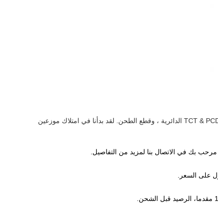
ج: شركة فوشان يونغتاي للشارع هي مصنع ذو خبرة ، تأسست في عام 1994 ، متخصصة في شفرات TCT & PCD الدائرية ، وقطع الطحن. لقد بدأنا في امتلاك موزعين
 مرحب بك في الاتصال بنا لمزيد من التفاصيل.
ول على السعر.