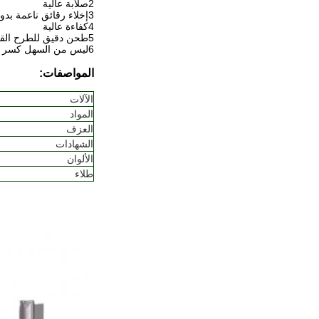
2صلابة عالية
3إخلاء رقائق ناعمة بدون حفر
4كفاءة عالية
5طحن دقيق للطرح القطع
6ليس من السهل كسر
المواصفات:
الآلات
المواد
العزف
الشهادات
الألوان
طلاء