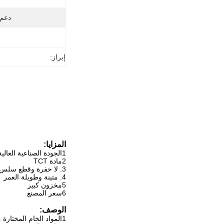
دعم
إبراز:
المزايا:
1الجودة الصناعية العالية
2مادة TCT
3. لا حفرة وقطع سلس
4. متينة وطويلة العمر
5مخزون كبير
6سعر المصنع
الوصف:
1المواد الخام المختارة متينة