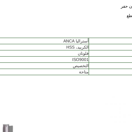
أستراليا ANCA
الكربيد، HSS
فلوتان
ISO9001
التخصيص
متاحة