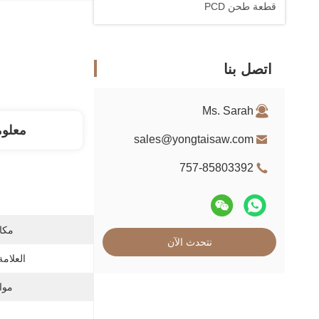
قطعة طحن PCD
اتصل بنا
Ms. Sarah
معلو
sales@yongtaisaw.com
757-85803392
مكان
نتحدث الآن
العلامة
موا