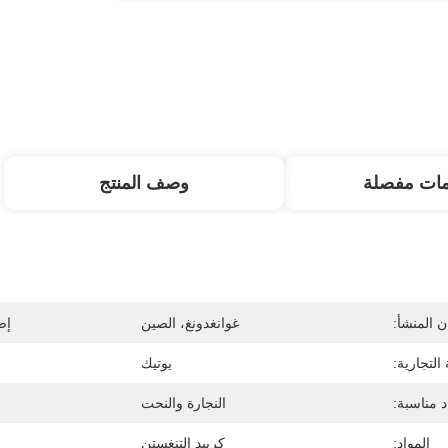
مات مفصلة
وصف المنتج
 المنشأ:
غوانغدونغ، الصين
إص
 التجارية:
يوتيك
د مناسبة:
النجارة والنحت
المواد:
كربيد التنغستن