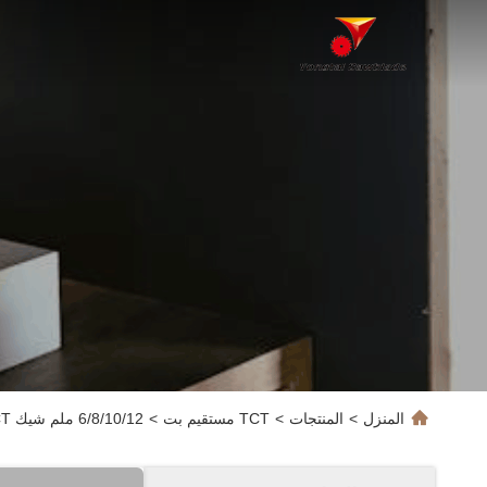
المنزل
>
المنتجات
>
TCT مستقيم بت
>
6/8/10/12 ملم شيك TCT الكربيد المستقيم الجهاز التوجيه بيت 2 النغمات لل MDF والخشب