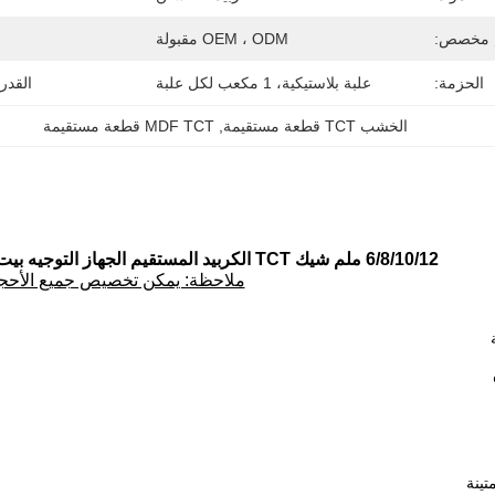
 مخصص:
OEM ، ODM مقبولة
الحزمة:
علبة بلاستيكية، 1 مكعب لكل علبة
القدر
الخشب TCT قطعة مستقيمة
, 
MDF TCT قطعة مستقيمة
6/8/10/12 ملم شيك TCT الكربيد المستقيم الجهاز التوجيه بيت 2 النغمات لل MDF والخشب
ملاحظة: يمكن تخصيص جميع الأحج