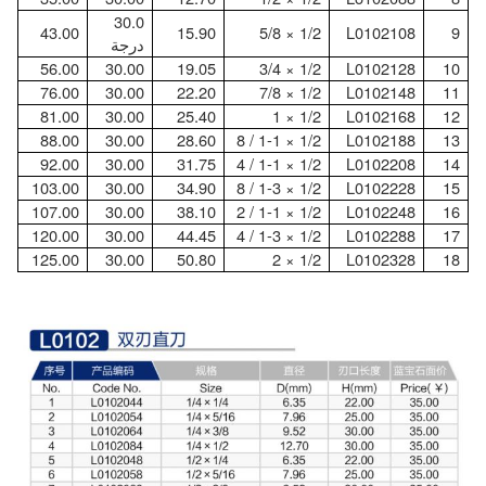
30.0
43.00
15.90
1/2 × 5/8
L0102108
9
درجة
56.00
30.00
19.05
1/2 × 3/4
L0102128
10
76.00
30.00
22.20
1/2 × 7/8
L0102148
11
81.00
30.00
25.40
1/2 × 1
L0102168
12
88.00
30.00
28.60
1/2 × 1-1 / 8
L0102188
13
92.00
30.00
31.75
1/2 × 1-1 / 4
L0102208
14
103.00
30.00
34.90
1/2 × 1-3 / 8
L0102228
15
107.00
30.00
38.10
1/2 × 1-1 / 2
L0102248
16
120.00
30.00
44.45
1/2 × 1-3 / 4
L0102288
17
125.00
30.00
50.80
1/2 × 2
L0102328
18