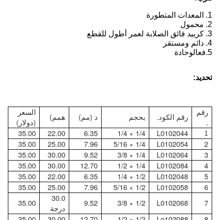
1. المعدات المتطورة
2. محمول
3. كربيد فائق الصلابة لعمر أطول للقطع
4. دائم ومستقر
5.
فعال
وحادة
تحديد:
رقم
السعر
رقم الكود.
بحجم
د (مم)
همم)
.
(دولار)
35.00
22.00
6.35
1/4 × 1/4
L0102044
1
35.00
25.00
7.96
1/4 × 5/16
L0102054
2
35.00
30.00
9.52
1/4 × 3/8
L0102064
3
35.00
30.00
12.70
1/4 × 1/2
L0102084
4
35.00
22.00
6.35
1/2 × 1/4
L0102048
5
35.00
25.00
7.96
1/2 × 5/16
L0102058
6
30.0
35.00
9.52
1/2 × 3/8
L0102068
7
درجة
35.00
30.00
12.70
1/2 × 1/2
Lo102088
8