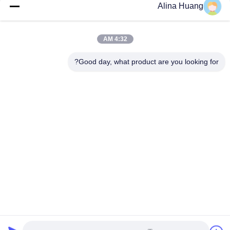
Alina Huang
4:32 AM
اتصال سريع
Good day, what product are you looking for?
عنوان
منطقة التنمية الصناعية Guanyao ، مدينة شيشان ، مدينة فوشان
هاتف
86-757-85803392
بريد إلكتروني
sales@yongtaisaw.com
سياسة الخصوصية
|
خريطة الموقع
| الصين جيدة الجودة شفرات منشار
دائري TCT المورد. حقوق الطبع والنشر © 2022-2026 Foshan Nanhai