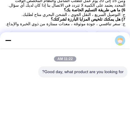
ومن 15 إلى 20 يوم عمل للطلب الشامل والنظام المخصص.الوقت
المحدد يعتمد على الكمية.لا تتردد في الاتصال بنا إذا كان لديك أي سؤال.
6) ما هي طريقة التسليم الخاصة بك؟
ج: التوصيل السريع ، النقل الجوي ، الشحن البحري متاح لطلبك.
7) هل يمكنك تلخيص المزايا البارزة لشركتك؟
ج: سعر تنافسي ، جودة موثوقة ، معدات ممتازة من ذوي الخبرة والإبداع.
العلامات:
قاطع الفلوت المستقيم لأعمال النجارة
بت التوجيه المستقيم المضاد للتآكل
11:22 AM
لقم التوجيه المستقيمة المقاومة للصدأ
Good day, what product are you looking for?
اتصال سريع
عنوان
منطقة التنمية الصناعية Guanyao ، مدينة شيشان ، مدينة فوشان