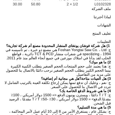
30.00
50.80
1/2 × 2
L0102328
ملف الشركة
لماذا أخترتنا
الشهادات
تغليف المنتج
التعليمات
1) هل شركة فوشان يونغتاى المنشار المحدودة مصنع أم شركة تجارية؟
ج: Foshan Yongtai Saw Co. ، Ltd هي مصنع ذو خبرة ، تم تأسيسه في
1994 ، specilizing في شفرات منشار TCT & PCD دائرية ، قواطع
الحلب.لقد بدأنا في امتلاك موزعين في جميع أنحاء العالم منذ عام 2011.
2) ما هو موك؟
ج: هذا يعتمد على حجم المنتجات.الحجم الصغير يتطلب الكمية الكبيرة
بينما الحجم الكبير يتطلب الحجم الصغير.نرحب دائمًا بالاتصال بنا للحصول
على مزيد من التفاصيل.
3) هل العينات متاحة؟هل هي مجانية أم إضافية؟
ج: نعم ، وعليك أن تدفع ثمنها.يمكن إرجاع تكلفة العينة بالترتيب الشامل.لا
تتردد في الاتصال بنا للحصول على السعر.
4) ما هي شروط الدفع الخاصة بك؟
ج: T / T دائمًا ، ويسترن يونيون.الدفع <= 1500 دولار أمريكي ، 100٪
مقدمًا.الدفع> = 1500 دولار أمريكي ، 30٪ -50٪ T / T مقدمًا ، الرصيد
قبل الشحن.
5) ما هي مدة التسليم؟
ج: بشكل عام ، يستغرق الأمر من 8 إلى 10 أيام عمل لأمر المحاكمة ،