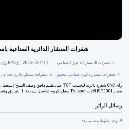
شفرات المنشار الدائرية الصناعية باستخدام الحا
شفرات المنشار الدائري الصناعي
2025-02-11
40 الرؤى
#
شفرات منشار دائري صناعي محمول
#
شفرات منشار دائري صناعي ك
رأى CNC شفرة دائرية للخشب TCT على تقليم دافق و
معيار ISO9001 الآلات Trulaser سطح كروم تفاصيل سريعة: 1. لتمزيق وتشذيب...
رسائل الزائر
لا توجد تعليقات عامة بعد