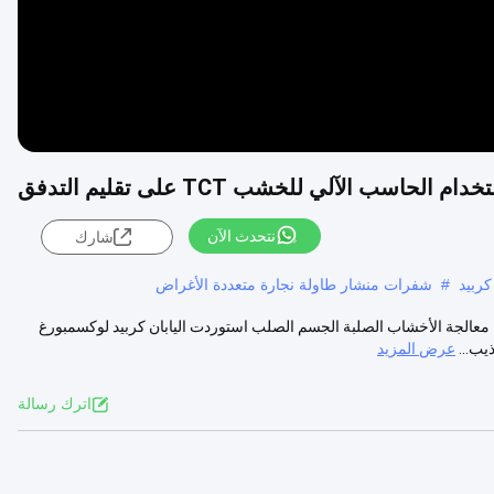
سب الآلي للخشب TCT على تقليم التدفق
نتحدث الآن
شارك
ربيد
#
شفرات منشار طاولة نجارة متعددة الأغراض
صف المنتج: إستعمال معالجة الأخشاب الصلبة الجسم الصلب استوردت اليابان كربيد لوكسمبورغ
عرض المزيد
اترك رسالة