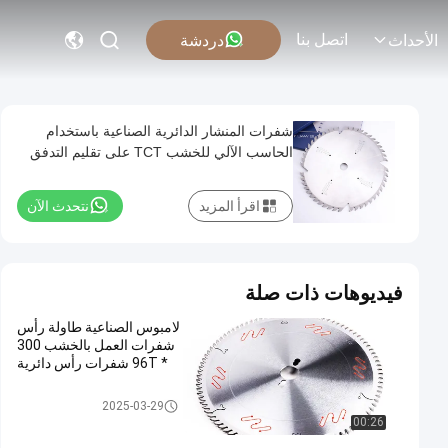
اتصل بنا
دردشة
الأحداث
شفرات المنشار الدائرية الصناعية باستخدام
الحاسب الآلي للخشب TCT على تقليم التدفق
اقرأ المزيد
نتحدث الآن
فيديوهات ذات صلة
لامبوس الصناعية طاولة رأس
شفرات العمل بالخشب 300
* 96T شفرات رأس دائرية
شفرات منشار دائري TCT
2025-03-29
00:26