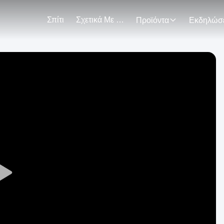
Σπίτι
Σχετικά Με Εμάς
Προϊόντα
Play
Video