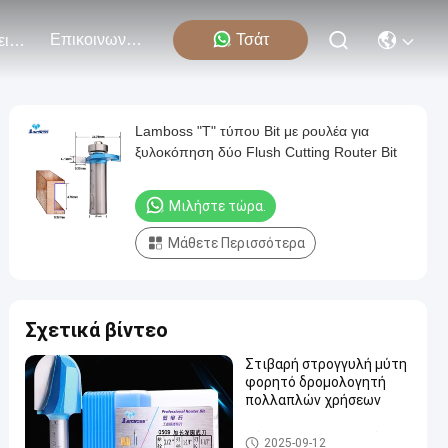
Επικοινωνήστε Μαζί Μας
Τσάτ
Εκδηλώσεις
Lamboss "T" τύπου Bit με ρουλέα για
ξυλοκόπηση δύο Flush Cutting Router Bit
Μιλήστε τώρα.
Μάθετε Περισσότερα
Σχετικά βίντεο
Στιβαρή στρογγυλή μύτη
φορητό δρομολογητή
πολλαπλών χρήσεων
Μύτες δρομολογητή χύτευσ
2025-09-12