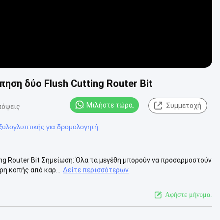
ηση δύο Flush Cutting Router Bit
Μιλήστε τώρα.
Συμμετοχή
πόψεις
ξυλογλυπτικής για δρομολογητή
ing Router Bit Σημείωση: Όλα τα μεγέθη μπορούν να προσαρμοστούν
η κοπής από καρ...
Δείτε περισσότερων
Αφήστε μήνυμα.