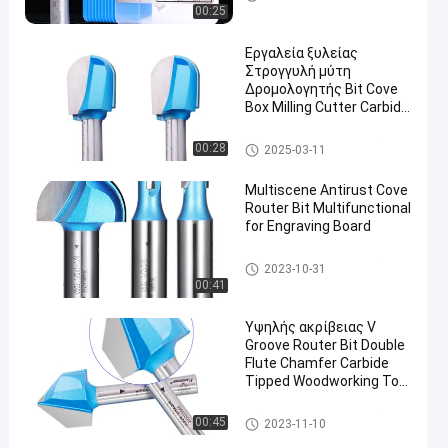
ης
00:25
Εργαλεία ξυλείας
Στρογγυλή μύτη
Δρομολογητής Bit Cove
Box Milling Cutter Carbide
CNC Bit
Μύτες δρομολογητή χύτευσ
00:28
2025-03-11
ης
Multiscene Antirust Cove
Router Bit Multifunctional
for Engraving Board
Μύτες δρομολογητή χύτευσ
2023-10-31
ης
00:41
Υψηλής ακρίβειας V
Groove Router Bit Double
Flute Chamfer Carbide
Tipped Woodworking Tool
Bits
Μύτες δρομολογητή χύτευσ
00:45
2023-11-10
ης