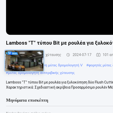
Lamboss "T" τύπου Bit με ρουλέα για ξυλοκόπ
Μύτες δρομολογητή χύτευσης
2024-07-17
101 α
#
Ανθεκτικό στη διάβρωση μύτες δρομολογητή V
#
φορητές μύτες 
#
μύτες δρομολογητή αντιτριβικής χύτευσης
Lamboss "T" τύπου Bit με ρουλέα για ξυλοκόπηση δύο Flush Cutt
Χαρακτηριστικά: Σχεδιαστική ακρίβεια Προσαρμόσιμο ρουλέν Μέρ
Μηνύματα επισκέπτη