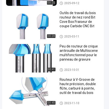
Mèches de routeur de moulag
00:25
2025-09-12
e
Outils de travail du bois
routeur de nez rond Bit
Cove Box Fraiseur de
coupe Carbide CNC Bit
en
Mèches de routeur de moulag
00:28
2025-03-11
e
Peu de routeur de crique
antirouille de Multiscene
multifonctionnel pour le
panneau de gravure
Mèches de routeur de moulag
00:41
2023-10-31
e
Routeur à V-Groove de
haute précision, double
flûte, carburé à pointe,
outil de travail du bois
Mèches de routeur de moulag
00:45
2023-11-10
e