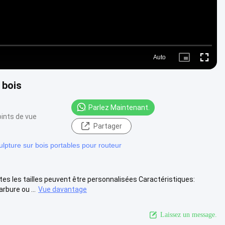
Auto
Picture-
Fullscre
in-
Picture
 bois
Parlez Maintenant.
ints de vue
Partager
lpture sur bois portables pour routeur
es les tailles peuvent être personnalisées Caractéristiques:
rbure ou ...
Vue davantage
Laissez un message.