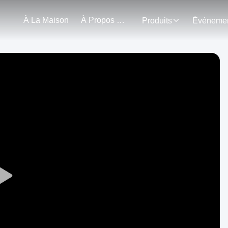
À La Maison
À Propos De Nous
Produits
Play
Video