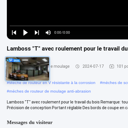
Loaded
:
0%
0:00
/
0:00
Play
Play
Play
Mute
Current
Duration
next
next
Lamboss "T" avec roulement pour le travail du
Time
Mèches de routeur de moulage
2024-07-17
101 po
#
Mèche de routeur en V résistante à la corrosion
#
mèches de scu
#
mèches de routeur de moulage anti-abrasion
Lamboss "T" avec roulement pour le travail du bois Remarque: tout
Précision de conception Portant réglable Des bords de coupe en ca
Messages du visiteur