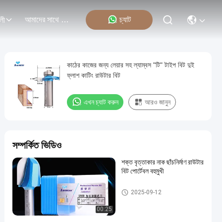
আমাদের সাথে যোগাযোগ
চ্যাট
লী
কাঠের কাজের জন্য লেয়ার সহ ল্যাম্বস "টি" টাইপ বিট দুই
ফ্লাশ কাটিং রাউটার বিট
এখন চ্যাট করুন
আরও জানুন
সম্পর্কিত ভিডিও
শক্ত বৃত্তাকার নাক ছাঁচনির্মাণ রাউটার
বিট পোর্টেবল বহুমুখী
ছাঁচনির্মাণ রাউটার বিট
2025-09-12
00:25