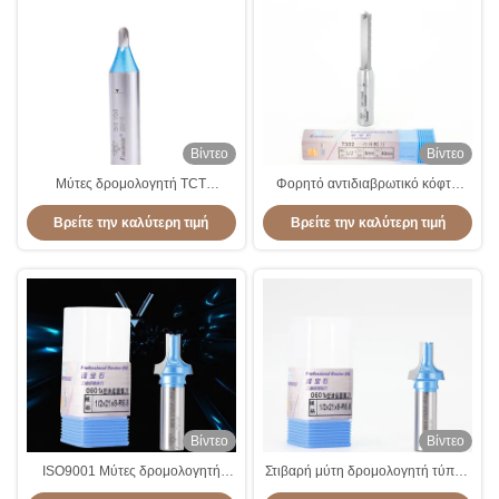
Βίντεο
Βίντεο
Μύτες δρομολογητή TCT
Φορητό αντιδιαβρωτικό κόφτη
πολλαπλών χρήσεων Straight
δρομολογητή ευθείας μύτης TCT
Βρείτε την καλύτερη τιμή
Βρείτε την καλύτερη τιμή
Cutter Αντισκωριακό Πρακτικό
συγκόλλησης
Βίντεο
Βίντεο
ISO9001 Μύτες δρομολογητή
Στιβαρή μύτη δρομολογητή τύπου
βυθισμένου καλουπιού Ανθεκτικές
A , δρομολογητής βυθιζόμενης