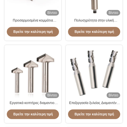
Βίντεο
Βίντεο
Προσαρμοσμένα κομμάτια
Πολυσχρότητα στην υλική
δρομολογητή με διαμαντένια άκρη
συμβατότητα PCD Bit Router με
για μηχανή δρομολογητή CNC
εξαιρετική σκληρότητα
Βρείτε την καλύτερη τιμή
Βρείτε την καλύτερη τιμή
Βίντεο
Βίντεο
Εργατικά κοπτήρες διαμαντιού
Επεξεργασία ξυλείας Διαμαντένιο
βιομηχανικού επιπέδου
Σπειροειδές Καθαρό Κοπτήρα,
CNC Κοπτήρα Γλυπτικής PCD
Βρείτε την καλύτερη τιμή
Βρείτε την καλύτερη τιμή
Κόψιμο