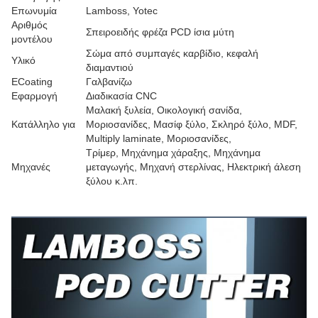
Επωνυμία
Lamboss, Yotec
Αριθμός
Σπειροειδής φρέζα PCD ίσια μύτη
μοντέλου
Σώμα από συμπαγές καρβίδιο, κεφαλή
Υλικό
διαμαντιού
ECoating
Γαλβανίζω
Εφαρμογή
Διαδικασία CNC
Μαλακή ξυλεία, Οικολογική σανίδα,
Κατάλληλο για
Μοριοσανίδες, Μασίφ ξύλο, Σκληρό ξύλο, MDF,
Multiply laminate, Μοριοσανίδες,
Τρίμερ, Μηχάνημα χάραξης, Μηχάνημα
Μηχανές
μεταγωγής, Μηχανή στερλίνας, Ηλεκτρική άλεση
ξύλου κ.λπ.
Τα Πλεονεκτήματά μας