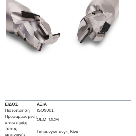
Προσδιορισμός
ΕΙΔΟΣ
ΑΞΙΑ
Πιστοποίηση
ISO9001
Προσαρμοσμένη
OEM, ODM
υποστήριξη
Τόπος
Γκουανγκντόνγκ, Κίνα
καταγωγής