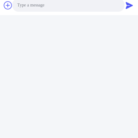
Photo
Video Call
Audio Call