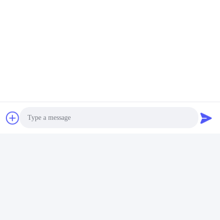
Photo
Video Call
Audio Call