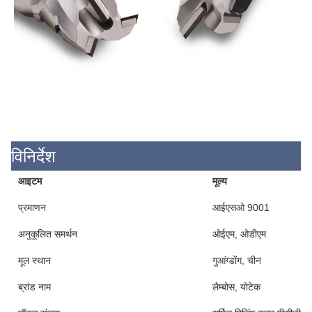
विनिर्देश
आइटम
मूल्य
प्रमाणन
आईएसओ 9001
अनुकूलित समर्थन
ओईएम, ओडीएम
मूल स्थान
गुआंग्डोंग, चीन
ब्रांड नाम
लैम्बोस, योटेक