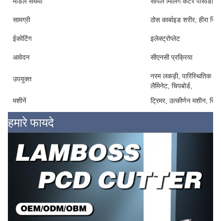
मॉडल संख्या
सर्पिल मिलिंग कटर पीसीडी रे
सामग्री
ठोस कार्बाइड शरीर, हीरा सिर
ईकोटिंग
इलेक्ट्रोप्लेट
आवेदन
सीएनसी प्रक्रिया
नरम लकड़ी, पारिस्थितिक बोर्
उपयुक्त
लैमिनेट, चिपबोर्ड,
मशीनें
ट्रिमर, उत्कीर्णन मशीन, स्वि
हमारे फायदे