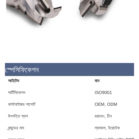
স্পেসিফিকেশন
আইটেম
মান
সার্টিফিকেশন
ISO9001
কাস্টমাইজড সাপোর্ট
OEM, ODM
উৎপত্তি স্থল
গুয়াংডং, চীন
ব্র্যান্ডের নাম
ল্যামবস, ইয়োটেক