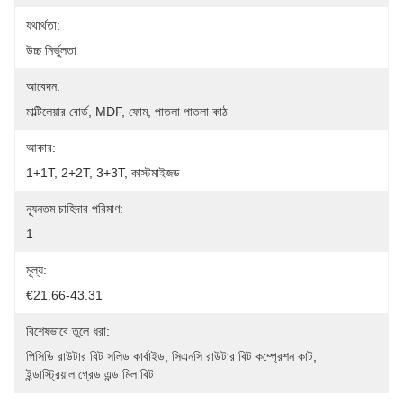
যথার্থতা:
উচ্চ নির্ভুলতা
আবেদন:
মাল্টিলেয়ার বোর্ড, MDF, ফোম, পাতলা পাতলা কাঠ
আকার:
1+1T, 2+2T, 3+3T, কাস্টমাইজড
ন্যূনতম চাহিদার পরিমাণ:
1
মূল্য:
€21.66-43.31
বিশেষভাবে তুলে ধরা:
পিসিডি রাউটার বিট সলিড কার্বাইড
, 
সিএনসি রাউটার বিট কম্প্রেশন কাট
, 
ইন্ডাস্ট্রিয়াল গ্রেড এন্ড মিল বিট