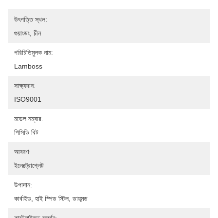
উৎপত্তি স্থল:
গুয়াংডং, চীন
পরিচিতিমুলক নাম:
Lamboss
সাক্ষ্যদান:
ISO9001
মডেল নম্বার:
পিসিডি বিট
আবরণ:
ইলেক্ট্রোপ্লেট
উপাদান:
কার্বাইড, হাই স্পিড স্টিল, ডায়মন্ড