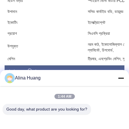
মডেল নম্বর
স্পাইরাল মিলিং কাটার PCD স্ট
উপাদান
সলিড কার্বাইড বডি, ডায়মন্ড হে
ইকোটিং
ইলেক্ট্রোপ্লেট
প্রয়োগ
সিএনসি প্রক্রিয়া
নরম কাঠ, ইকোলোজিক্যাল বোর্ড, 
উপযুক্ত
ল্যামিনেট, চিপবোর্ড,
মেশিন
ট্রিমার, এনগ্রেভিং মেশিন, সুইচ
আমাদের সুবিধা
Alina Huang
1:44 AM
Good day, what product are you looking for?