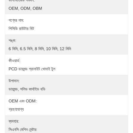
কাস্টমাইজড সমর্থন:
OEM, ODM, OBM
পণ্যের নাম:
পিসিডি রাউটার বিট
শঙ্ক:
6 মিমি, 6.5 মিমি, 8 মিমি, 10 মিমি, 12 মিমি
কীওয়ার্ড:
PCD ডায়মন্ড গ্রানাইট খোদাই টুল
উপাদান:
ডায়মন্ড, সলিড কার্বাইড বডি
OEM এবং ODM:
গ্রহণযোগ্য
ব্যবহার:
সিএনসি মেশিন সেন্টার