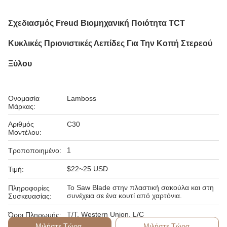
Σχεδιασμός Freud Βιομηχανική Ποιότητα TCT
Κυκλικές Πριονιστικές Λεπίδες Για Την Κοπή Στερεού
Ξύλου
Ονομασία
Lamboss
Μάρκας:
Αριθμός
C30
Μοντέλου:
1
Τροποποιημένο:
$22~25 USD
Τιμή:
Το Saw Blade στην πλαστική σακούλα και στη
Πληροφορίες
συνέχεια σε ένα κουτί από χαρτόνια.
Συσκευασίας:
T/T, Western Union, L/C
Όροι Πληρωμής:
Μιλήστε Τώρα.
Μιλήστε Τώρα.