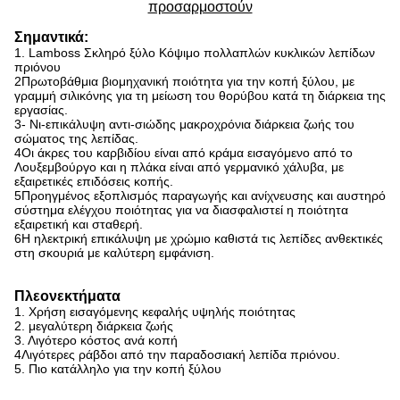
προσαρμοστούν
Σημαντικά:
1. Lamboss Σκληρό ξύλο Κόψιμο πολλαπλών κυκλικών λεπίδων
πριόνου
2Πρωτοβάθμια βιομηχανική ποιότητα για την κοπή ξύλου, με
γραμμή σιλικόνης για τη μείωση του θορύβου κατά τη διάρκεια της
εργασίας.
3- Νι-επικάλυψη αντι-σιώδης μακροχρόνια διάρκεια ζωής του
σώματος της λεπίδας.
4Οι άκρες του καρβιδίου είναι από κράμα εισαγόμενο από το
Λουξεμβούργο και η πλάκα είναι από γερμανικό χάλυβα, με
εξαιρετικές επιδόσεις κοπής.
5Προηγμένος εξοπλισμός παραγωγής και ανίχνευσης και αυστηρό
σύστημα ελέγχου ποιότητας για να διασφαλιστεί η ποιότητα
εξαιρετική και σταθερή.
6Η ηλεκτρική επικάλυψη με χρώμιο καθιστά τις λεπίδες ανθεκτικές
στη σκουριά με καλύτερη εμφάνιση.
Πλεονεκτήματα
1. Χρήση εισαγόμενης κεφαλής υψηλής ποιότητας
2. μεγαλύτερη διάρκεια ζωής
3. Λιγότερο κόστος ανά κοπή
4Λιγότερες ράβδοι από την παραδοσιακή λεπίδα πριόνου.
5. Πιο κατάλληλο για την κοπή ξύλου