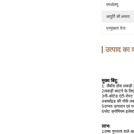
एमओक्यू:
आपूर्ति की क्षमता:
प्रमुखता देना:
उत्पाद का व
मुख्य बिंदु:
1. लैंबॉस ठोस लकड़ी 
2लकड़ी काटने के लिए
3नी-कोटेड एंटी-रोस्ट 
4कार्बाइड की नोकें लक्
5उन्नत उत्पादन एवं प
6प्लेट क्रोमियम इलेक्ट
लाभः
1उच्च गुणवत्ता वाले