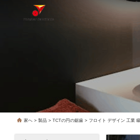
家へ
>
製品
>
TCTの円の鋸歯
>
フロイト デザイン 工業 級 