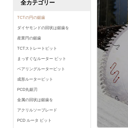
全カテゴリー
TCTの円の鋸歯
ダイヤモンドの回状は鋸歯を
産業円の鋸歯
TCTストレートビット
まっすぐなルーター ビット
ベアリングルータービット
成形ルータービット
PCD丸鋸刃
金属の回状は鋸歯を
アクリルソーブレード
PCD ルータ ビット