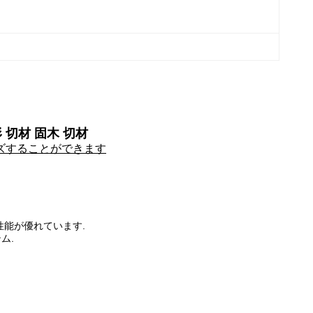
 切材 固木 切材
イズすることができます
性能が優れています.
ム.