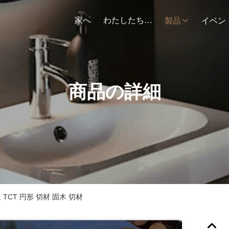
家へ
わたしたち に つい て
製品
イベン
商品の詳細
TCT 円形 切材 固木 切材