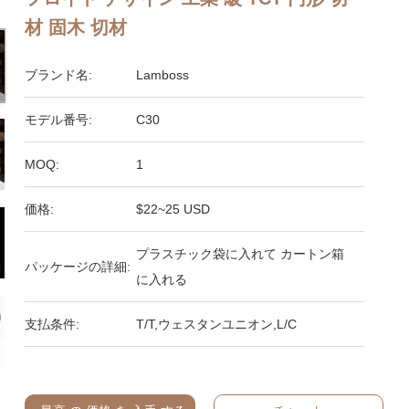
材 固木 切材
ブランド名:
Lamboss
モデル番号:
C30
MOQ:
1
価格:
$22~25 USD
プラスチック袋に入れて カートン箱
パッケージの詳細:
に入れる
支払条件:
T/T,ウェスタンユニオン,L/C