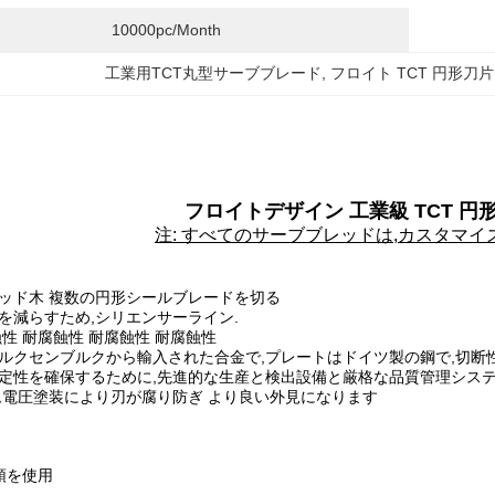
10000pc/month
工業用TCT丸型サーブブレード
, 
フロイト TCT 円形刀片
フロイトデザイン 工業級 TCT 円形
注: すべてのサーブブレッドは,カスタマ
s マシッド木 複数の円形シールブレードを切る
を減らすため,シリエンサーライン.
蝕性 耐腐蝕性 耐腐蝕性 耐腐蝕性
ルクセンブルクから輸入された合金で,プレートはドイツ製の鋼で,切断
定性を確保するために,先進的な生産と検出設備と厳格な品質管理システ
ム電圧塗装により刃が腐り防ぎ より良い外見になります
頭を使用