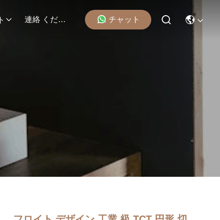
チャット
連絡 ください
ト
フロイト デザイン 工業 級 TCT 円形 切