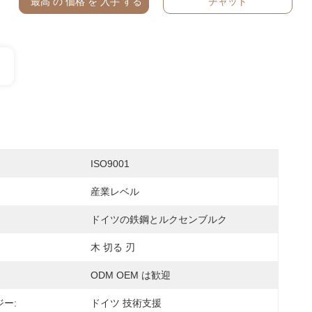
最高 の 価格 を 入手 する
チャット
ISO9001
産業レベル
ドイツの鉄鋼とルクセンブルク
木 切る 刃
ODM OEM は歓迎
ー:
ドイツ 技術支援