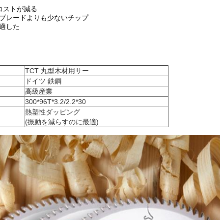
コストが減る
ブブレードよりも少ないチップ
適した
TCT 丸型木材用サー
ドイツ 鉄鋼
高級産業
300*96T*3.2/2.2*30
熱塑性ダッピング
(振動を減らすのに最適)