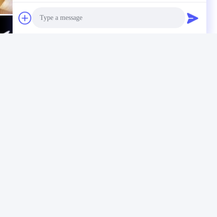
Photo
Video Call
Audio Call