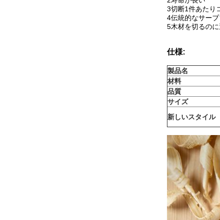
2寿命が長い
3切断1件あたり
4伝統的なサー
5木材を切るのに
仕様:
製品名
材料
品質
サイズ
新しいスタイル