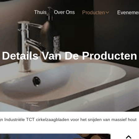
Thuis
Over Ons
Producten
Details Van De Producten
n Industriële TCT cirkelzaagbladen voor het snijden van massief hout