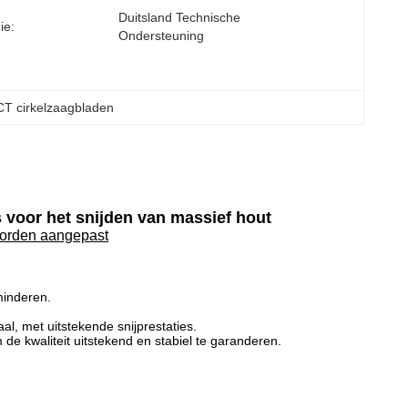
Duitsland Technische 
ie:
Ondersteuning
CT cirkelzaagbladen
s voor het snijden van massief hout
worden aangepast
rminderen.
l, met uitstekende snijprestaties.
e kwaliteit uitstekend en stabiel te garanderen.