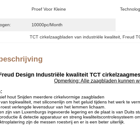
Proef Voor Kleine
Technolog
ogen:
10000pc/month
TCT cirkelzaagbladen van industriële kwaliteit
, 
Freud T
beschrijving
Freud Design Industriële kwaliteit TCT cirkelzaagme
Opmerking: Alle zaagbladen kunnen 
:
ief hout Snijden meerdere cirkelvormige zaagbladen
van topkwaliteit, met siliconenlijn om het geluid tijdens het werk te ve
i-roest verlengde levensduur van het lemmen lichaam.
n zijn van Luxemburgs ingevoerde legering en de plaat is van Duits staa
oductie & detectie apparatuur en streng kwaliteitscontrolesysteem om d
roplatering zijn de messen roestvrij en er is een beter uiterlijk.