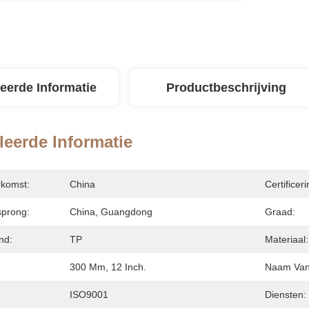
leerde Informatie
Productbeschrijving
leerde Informatie
rkomst:
China
Certificeri
sprong:
China, Guangdong
Graad:
nd:
TP
Materiaal:
300 Mm, 12 Inch.
Naam Van 
ISO9001
Diensten: