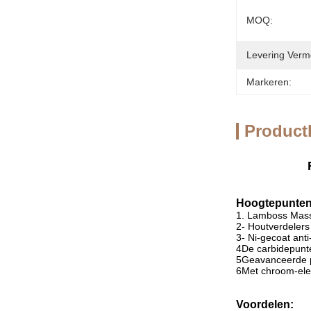
MOQ:
Levering Verm
Markeren:
Product
Hoogtepunten
1. Lamboss Mass
2- Houtverdelers 
3- Ni-gecoat ant
4De carbidepunte
5Geavanceerde pr
6Met chroom-elekt
Voordelen: