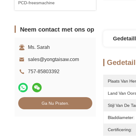
PCD-freesmachine
Neem contact met ons op
Gedetail
Ms. Sarah
sales@yongtaisaw.com
Gedetail
757-85803392
Plaats Van He
Land Van Oor
Ga Nu Praten.
Stijl Van De Ta
Bladdiameter:
Certificering: