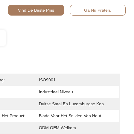
Vind De Beste Prijs
Ga Nu Praten.
ng:
ISO9001
Industrieel Niveau
Duitse Staal En Luxemburgse Kop
Het Product:
Blade Voor Het Snijden Van Hout
ODM OEM Welkom