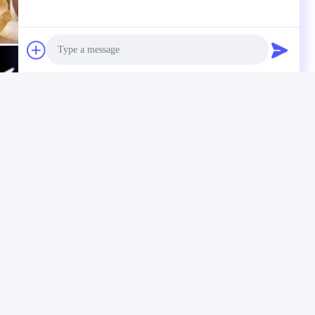
Photo
Video Call
Audio Call