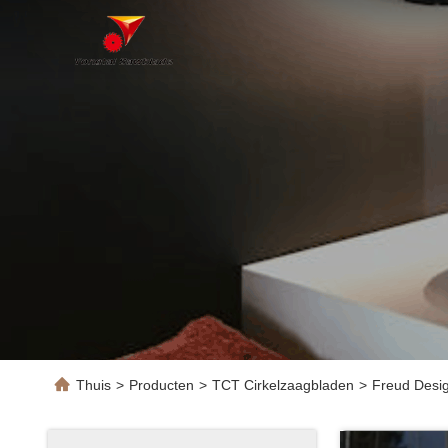
Thuis
>
Producten
>
TCT Cirkelzaagbladen
>
Freud Desig