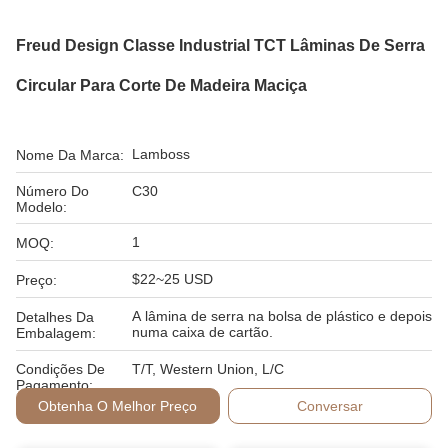
Freud Design Classe Industrial TCT Lâminas De Serra
Circular Para Corte De Madeira Maciça
Lamboss
Nome Da Marca:
Número Do
C30
Modelo:
1
MOQ:
$22~25 USD
Preço:
A lâmina de serra na bolsa de plástico e depois
Detalhes Da
numa caixa de cartão.
Embalagem:
Condições De
T/T, Western Union, L/C
Pagamento:
Obtenha O Melhor Preço
Conversar