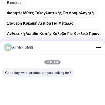
Ετικέτες:
Φορητές Μύτες Ξυλογλυπτικής Για Δρομολογητή
Σταθερή Κυκλική Λεπίδα Για Μέταλλο
Ανθεκτική Λεπίδα Κοπής Χάλυβα Για Κυκλικό Πριόνι
Alina Huang
Γρήγορη επικοινωνία
7:11 AM
Good day, what product are you looking for?
Διεύθυνση
Ζώνη Βιομηχανικής Ανάπτυξης Guanyao, Shishan Town,
Foshan City
Τηλεφώνημα
86-757-85803392