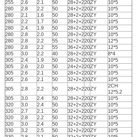
255
2.6
2.1
50
28+2+2
20
ZY
10*5
280
2.8
2.2
50
24+2+2
20
ZY
10*5
280
2.1
1.6
50
28+2+2
20
ZY
10*5
280
2.2
1.7
50
28+2+2
20
ZY
10*5
280
2.4
1.9
50
28+2+2
20
ZY
10*5
280
2.8
2.0
50
28+2+2
20
ZY
10*5
280
2.8
2.2
55
32+2+2
20
ZY
12*5
280
2.8
2.2
55
36+2+2
20
ZY
12*5
305
3.0
2.2
40
28+2+2
20
ZY
8*4
305
2.4
1.9
50
28+2+2
20
ZY
10*5
305
2.6
2.0
50
24+2+2
20
ZY
10*5
305
2.6
2.1
50
28+2+2
20
ZY
10*5
305
2.6
2.1
50
32+2+2
20
ZY
10*5
2CH
305
2.8
2.2
50
28+2+2
20
ZY
12*5.2
305
3.0
2.4
50
28+2+2
20
ZY
10*5
320
3.0
2.4
50
32+2+2
20
ZY
10*5
320
2.7
2.1
50
32+2+2
20
ZY
10*5
320
2.8
2.2
50
32+2+2
20
ZY
10*5
320
3.0
2.4
50
32+2+2
20
ZY
10*5
330
3.2
2.5
50
32+2+2
20
ZY
10*5
330
2.8
2.1
50
32+2+2
20
ZY
10*5