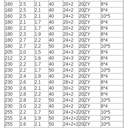
160
2.5
2.1
40
20+2
20
ZY
8*4
160
2.5
2.1
40
24+2
20
ZY
8*4
160
2.5
2.1
40
24+2
20
ZY
10*5
180
2.1
1.7
40
20+2
20
ZY
8*4
180
2.2
1.7
40
20+2
20
ZY
8*4
180
2.3
1.9
40
20+2
20
ZY
8*4
180
2.7
2.2
40
24+2
20
ZY
8*4
180
2.7
2.2
50
24+2
20
ZY
10*5
205
2.0
1.5
40
24+3
20
ZY
8*4
212
2.2
1.6
40
24+3
20
ZY
8*4
230
2.2
1.7
40
24+2
20
ZY
8*4
230
2.2
1.7
50
24+2
20
ZY
10*5
230
2.4
1.9
40
24+2
20
ZY
8*4
230
2.6
2.1
40
28+2
20
ZY
8*4
230
2.6
2.1
40
30+2
20
ZY
8*4
230
2.8
2.2
40
24+2
20
ZY
8*4
230
2.8
2.2
50
24+2
20
ZY
10*5
230
3.0
2.2
40
24+2
20
ZY
8*4
255
2.2
1.7
50
24+2+2
20
ZY
10*5
255
2.4
1.9
50
24+2+2
20
ZY
10*5
255
2.6
2.1
50
24+2+2
20
ZY
10*5