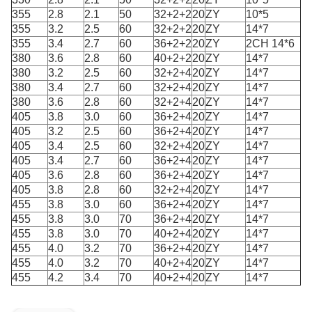
355
2.8
2.1
50
32+2+2
20
ZY
10*5
355
3.2
2.5
60
32+2+2
20
ZY
14*7
355
3.4
2.7
60
36+2+2
20
ZY
2CH 14*6
380
3.6
2.8
60
40+2+2
20
ZY
14*7
380
3.2
2.5
60
32+2+4
20
ZY
14*7
380
3.4
2.7
60
32+2+4
20
ZY
14*7
380
3.6
2.8
60
32+2+4
20
ZY
14*7
405
3.8
3.0
60
36+2+4
20
ZY
14*7
405
3.2
2.5
60
36+2+4
20
ZY
14*7
405
3.4
2.5
60
32+2+4
20
ZY
14*7
405
3.4
2.7
60
36+2+4
20
ZY
14*7
405
3.6
2.8
60
36+2+4
20
ZY
14*7
405
3.8
2.8
60
32+2+4
20
ZY
14*7
455
3.8
3.0
60
36+2+4
20
ZY
14*7
455
3.8
3.0
70
36+2+4
20
ZY
14*7
455
3.8
3.0
70
40+2+4
20
ZY
14*7
455
4.0
3.2
70
36+2+4
20
ZY
14*7
455
4.0
3.2
70
40+2+4
20
ZY
14*7
455
4.2
3.4
70
40+2+4
20
ZY
14*7