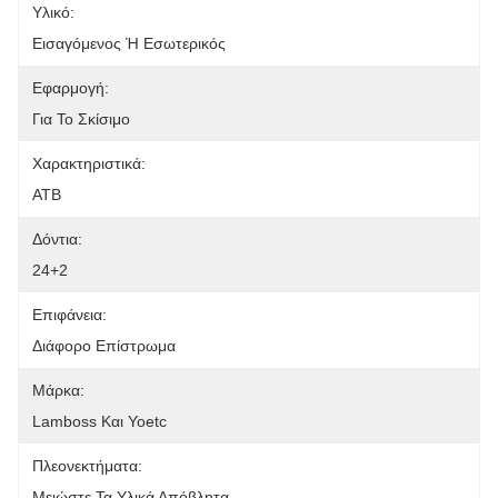
Υλικό:
Εισαγόμενος Ή Εσωτερικός
Εφαρμογή:
Για Το Σκίσιμο
Χαρακτηριστικά:
ATB
Δόντια:
24+2
Επιφάνεια:
Διάφορο Επίστρωμα
Μάρκα:
Lamboss Και Yoetc
Πλεονεκτήματα:
Μειώστε Τα Υλικά Απόβλητα