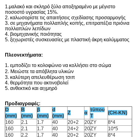
1.
μαλακό και σκληρό ξύλο αποξηραμένο με μέγιστο
ποσοστό υγρασίας 15%.
2. καλωσορίστε τις απαιτήσεις σχεδίασης προσαρμογής
3. σε μηχανήματα πολλαπλής κοπής, επιτραπέζια πριόνια
πολλαπλών λεπίδων
4. βιομηχανικής ποιότητας
5. ξεχωριστές συσκευασίες με πλαστική άκρη καλύμματος
Πλεονεκτήματα:
1. εμποδίζει το κολοφώνιο να κολλήσει στο σώμα
2.
Μειώστε τα απόβλητα υλικών
3. καλύτερη απελευθέρωση τσιπ
4. θερμότητα που ακτινοβολεί
5. ανθεκτικό και αιχμηρό
Προδιαγραφές:
D
B
β
d
τύπου
Ζ
α
(CH-KN)
(mm)
(mm)
(mm)
(mm)
Τ
160
2.1
1.7
40
20+2
20
ZY
8*4
160
2.1
1.7
40
24+2
20
ZY
10*5
160
2.2
1.7
40
20+2
20
ZY
8*4