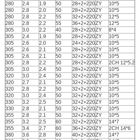
280
2.4
1.9
50
28+2+2
20
ZY
10*5
280
2.8
2.0
50
28+2+2
20
ZY
10*5
280
2.8
2.2
55
32+2+2
20
ZY
12*5
280
2.8
2.2
55
36+2+2
20
ZY
12*5
305
3.0
2.2
40
28+2+2
20
ZY
8*4
305
2.4
1.9
50
28+2+2
20
ZY
10*5
305
2.6
2.0
50
24+2+2
20
ZY
10*5
305
2.6
2.1
50
28+2+2
20
ZY
10*5
305
2.6
2.1
50
32+2+2
20
ZY
10*5
305
2.8
2.2
50
28+2+2
20
ZY
2CH 12*5.2
305
3.0
2.4
50
28+2+2
20
ZY
10*5
320
3.0
2.4
50
32+2+2
20
ZY
10*5
320
2.7
2.1
50
32+2+2
20
ZY
10*5
320
2.8
2.2
50
32+2+2
20
ZY
10*5
320
3.0
2.4
50
32+2+2
20
ZY
10*5
330
3.2
2.5
50
32+2+2
20
ZY
10*5
330
2.8
2.1
50
32+2+2
20
ZY
10*5
355
2.8
2.1
50
32+2+2
20
ZY
10*5
355
3.2
2.5
60
32+2+2
20
ZY
14*7
355
3.4
2.7
60
36+2+2
20
ZY
2CH 14*6
380
3.6
2.8
60
40+2+2
20
ZY
14*7