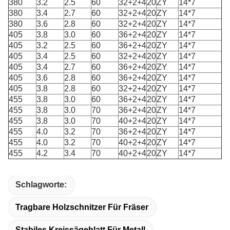
380
3.2
2.5
60
32+2+4
20
ZY
14*7
380
3.4
2.7
60
32+2+4
20
ZY
14*7
380
3.6
2.8
60
32+2+4
20
ZY
14*7
405
3.8
3.0
60
36+2+4
20
ZY
14*7
405
3.2
2.5
60
36+2+4
20
ZY
14*7
405
3.4
2.5
60
32+2+4
20
ZY
14*7
405
3.4
2.7
60
36+2+4
20
ZY
14*7
405
3.6
2.8
60
36+2+4
20
ZY
14*7
405
3.8
2.8
60
32+2+4
20
ZY
14*7
455
3.8
3.0
60
36+2+4
20
ZY
14*7
455
3.8
3.0
70
36+2+4
20
ZY
14*7
455
3.8
3.0
70
40+2+4
20
ZY
14*7
455
4.0
3.2
70
36+2+4
20
ZY
14*7
455
4.0
3.2
70
40+2+4
20
ZY
14*7
455
4.2
3.4
70
40+2+4
20
ZY
14*7
Schlagworte:
Tragbare Holzschnitzer Für Fräser
Stabiles Kreissägeblatt Für Metall