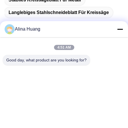
Langlebiges Stahlschneideblatt Für Kreissäge
Alina Huang
Schnelle Kontaktaufnahme
4:51 AM
Good day, what product are you looking for?
Anschrift
Industrielle Entwicklungszone Guanyao, Stadt Shishan,
Stadt Foshan
Tel.
86-757-85803392
E-Mail-Adresse
sales@yongtaisaw.com