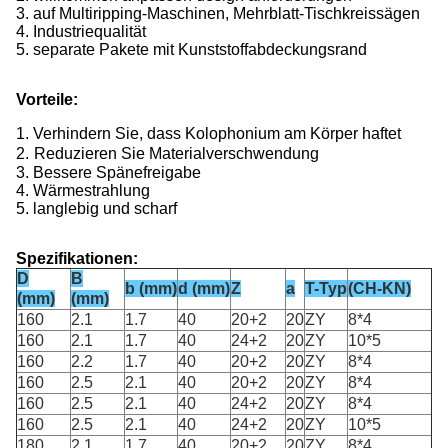
3. auf Multiripping-Maschinen, Mehrblatt-Tischkreissägen
4. Industriequalität
5. separate Pakete mit Kunststoffabdeckungsrand
Vorteile:
1. Verhindern Sie, dass Kolophonium am Körper haftet
2.
Reduzieren Sie Materialverschwendung
3. Bessere Spänefreigabe
4. Wärmestrahlung
5. langlebig und scharf
Spezifikationen:
D
B
b (mm)
d (mm)
Z
a
T-Typ
(CH-KN)
(mm)
(mm)
160
2.1
1.7
40
20+2
20
ZY
8*4
160
2.1
1.7
40
24+2
20
ZY
10*5
160
2.2
1.7
40
20+2
20
ZY
8*4
160
2.5
2.1
40
20+2
20
ZY
8*4
160
2.5
2.1
40
24+2
20
ZY
8*4
160
2.5
2.1
40
24+2
20
ZY
10*5
180
2.1
1.7
40
20+2
20
ZY
8*4