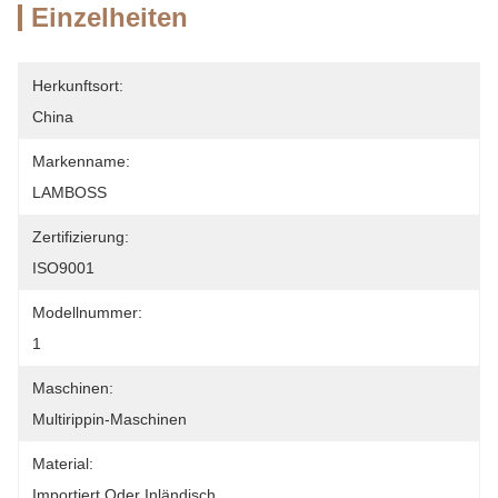
Einzelheiten
Herkunftsort:
China
Markenname:
LAMBOSS
Zertifizierung:
ISO9001
Modellnummer:
1
Maschinen:
Multirippin-Maschinen
Material:
Importiert Oder Inländisch