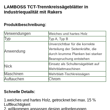
LAMBOSS TCT-Trennkreissägeblätter in
Industriequalität mit Rakers
Produktbeschreibung:
Verwendungen
Weiches und hartes Holz
Typ
Typ A, Typ B
Unverzichtbar für die korrekte
Verteilung der Seitenkräfte, die
Anwendung
durch krumme Planken bei starker
Beanspruchung entstehen
Einsatz als Schultersägeblatt auf
Nick
Mehrblattmaschinen
Maschinen
Mehrblatt-Tischkreissägen
Auftauchen
Chrom
Schnelle Details:
1.
weiches und hartes Holz, getrocknet bei max. 15 %
Luftfeuchtigkeit
2. willkommen anpassen design anforderungen