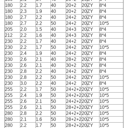
180
2.2
1.7
40
20+2
20
ZY
8*4
180
2.3
1.9
40
20+2
20
ZY
8*4
180
2.7
2.2
40
24+2
20
ZY
8*4
180
2.7
2.2
50
24+2
20
ZY
10*5
205
2.0
1.5
40
24+3
20
ZY
8*4
212
2.2
1.6
40
24+3
20
ZY
8*4
230
2.2
1.7
40
24+2
20
ZY
8*4
230
2.2
1.7
50
24+2
20
ZY
10*5
230
2.4
1.9
40
24+2
20
ZY
8*4
230
2.6
2.1
40
28+2
20
ZY
8*4
230
2.6
2.1
40
30+2
20
ZY
8*4
230
2.8
2.2
40
24+2
20
ZY
8*4
230
2.8
2.2
50
24+2
20
ZY
10*5
230
3.0
2.2
40
24+2
20
ZY
8*4
255
2.2
1.7
50
24+2+2
20
ZY
10*5
255
2.4
1.9
50
24+2+2
20
ZY
10*5
255
2.6
2.1
50
24+2+2
20
ZY
10*5
255
2.6
2.1
50
28+2+2
20
ZY
10*5
280
2.8
2.2
50
24+2+2
20
ZY
10*5
280
2.1
1.6
50
28+2+2
20
ZY
10*5
280
2.2
1.7
50
28+2+2
20
ZY
10*5