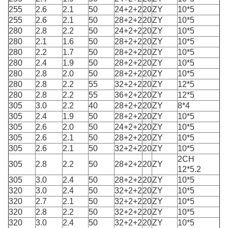
255
2.6
2.1
50
24+2+2
20
ZY
10*5
255
2.6
2.1
50
28+2+2
20
ZY
10*5
280
2.8
2.2
50
24+2+2
20
ZY
10*5
280
2.1
1.6
50
28+2+2
20
ZY
10*5
280
2.2
1.7
50
28+2+2
20
ZY
10*5
280
2.4
1.9
50
28+2+2
20
ZY
10*5
280
2.8
2.0
50
28+2+2
20
ZY
10*5
280
2.8
2.2
55
32+2+2
20
ZY
12*5
280
2.8
2.2
55
36+2+2
20
ZY
12*5
305
3.0
2.2
40
28+2+2
20
ZY
8*4
305
2.4
1.9
50
28+2+2
20
ZY
10*5
305
2.6
2.0
50
24+2+2
20
ZY
10*5
305
2.6
2.1
50
28+2+2
20
ZY
10*5
305
2.6
2.1
50
32+2+2
20
ZY
10*5
2CH
305
2.8
2.2
50
28+2+2
20
ZY
12*5.2
305
3.0
2.4
50
28+2+2
20
ZY
10*5
320
3.0
2.4
50
32+2+2
20
ZY
10*5
320
2.7
2.1
50
32+2+2
20
ZY
10*5
320
2.8
2.2
50
32+2+2
20
ZY
10*5
320
3.0
2.4
50
32+2+2
20
ZY
10*5