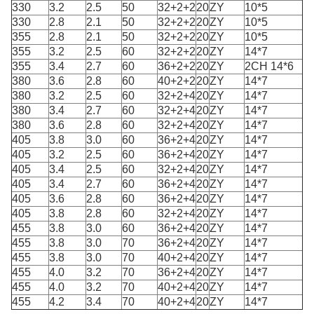
330
3.2
2.5
50
32+2+2
20
ZY
10*5
330
2.8
2.1
50
32+2+2
20
ZY
10*5
355
2.8
2.1
50
32+2+2
20
ZY
10*5
355
3.2
2.5
60
32+2+2
20
ZY
14*7
355
3.4
2.7
60
36+2+2
20
ZY
2CH 14*6
380
3.6
2.8
60
40+2+2
20
ZY
14*7
380
3.2
2.5
60
32+2+4
20
ZY
14*7
380
3.4
2.7
60
32+2+4
20
ZY
14*7
380
3.6
2.8
60
32+2+4
20
ZY
14*7
405
3.8
3.0
60
36+2+4
20
ZY
14*7
405
3.2
2.5
60
36+2+4
20
ZY
14*7
405
3.4
2.5
60
32+2+4
20
ZY
14*7
405
3.4
2.7
60
36+2+4
20
ZY
14*7
405
3.6
2.8
60
36+2+4
20
ZY
14*7
405
3.8
2.8
60
32+2+4
20
ZY
14*7
455
3.8
3.0
60
36+2+4
20
ZY
14*7
455
3.8
3.0
70
36+2+4
20
ZY
14*7
455
3.8
3.0
70
40+2+4
20
ZY
14*7
455
4.0
3.2
70
36+2+4
20
ZY
14*7
455
4.0
3.2
70
40+2+4
20
ZY
14*7
455
4.2
3.4
70
40+2+4
20
ZY
14*7