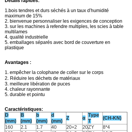
Détails rapides:
1.
bois tendres et durs séchés à un taux d'humidité
maximum de 15%
2. bienvenue personnaliser les exigences de conception
3. sur les machines à refendre multiples, les scies à table
multilames
4. qualité industrielle
5. emballages séparés avec bord de couverture en
plastique
Avantages :
1. empêcher la colophane de coller sur le corps
2.
Réduire les déchets de matériaux
3. meilleure libération de puces
4. chaleur rayonnante
5. durable et pointu
Caractéristiques:
D
B
b
d
Type
Z
α
(CH-KN)
(mm)
(mm)
(mm)
(mm)
T
160
2.1
1.7
40
20+2
20
ZY
8*4