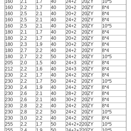
160
2.1
1.7
40
24+2
20
ZY
10*5
160
2.2
1.7
40
20+2
20
ZY
8*4
160
2.5
2.1
40
20+2
20
ZY
8*4
160
2.5
2.1
40
24+2
20
ZY
8*4
160
2.5
2.1
40
24+2
20
ZY
10*5
180
2.1
1.7
40
20+2
20
ZY
8*4
180
2.2
1.7
40
20+2
20
ZY
8*4
180
2.3
1.9
40
20+2
20
ZY
8*4
180
2.7
2.2
40
24+2
20
ZY
8*4
180
2.7
2.2
50
24+2
20
ZY
10*5
205
2.0
1.5
40
24+3
20
ZY
8*4
212
2.2
1.6
40
24+3
20
ZY
8*4
230
2.2
1.7
40
24+2
20
ZY
8*4
230
2.2
1.7
50
24+2
20
ZY
10*5
230
2.4
1.9
40
24+2
20
ZY
8*4
230
2.6
2.1
40
28+2
20
ZY
8*4
230
2.6
2.1
40
30+2
20
ZY
8*4
230
2.8
2.2
40
24+2
20
ZY
8*4
230
2.8
2.2
50
24+2
20
ZY
10*5
230
3.0
2.2
40
24+2
20
ZY
8*4
255
2.2
1.7
50
24+2+2
20
ZY
10*5
255
2.4
1.9
50
24+2+2
20
ZY
10*5