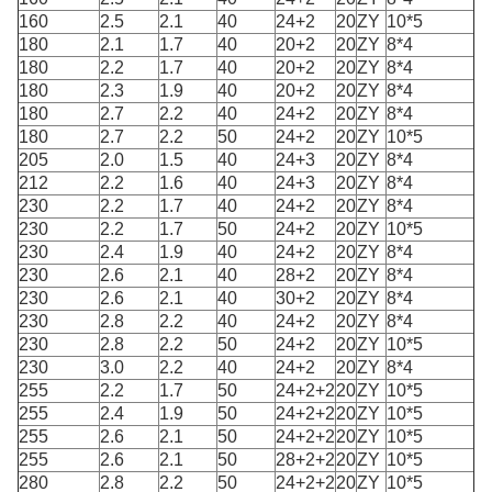
160
2.5
2.1
40
24+2
20
ZY
10*5
180
2.1
1.7
40
20+2
20
ZY
8*4
180
2.2
1.7
40
20+2
20
ZY
8*4
180
2.3
1.9
40
20+2
20
ZY
8*4
180
2.7
2.2
40
24+2
20
ZY
8*4
180
2.7
2.2
50
24+2
20
ZY
10*5
205
2.0
1.5
40
24+3
20
ZY
8*4
212
2.2
1.6
40
24+3
20
ZY
8*4
230
2.2
1.7
40
24+2
20
ZY
8*4
230
2.2
1.7
50
24+2
20
ZY
10*5
230
2.4
1.9
40
24+2
20
ZY
8*4
230
2.6
2.1
40
28+2
20
ZY
8*4
230
2.6
2.1
40
30+2
20
ZY
8*4
230
2.8
2.2
40
24+2
20
ZY
8*4
230
2.8
2.2
50
24+2
20
ZY
10*5
230
3.0
2.2
40
24+2
20
ZY
8*4
255
2.2
1.7
50
24+2+2
20
ZY
10*5
255
2.4
1.9
50
24+2+2
20
ZY
10*5
255
2.6
2.1
50
24+2+2
20
ZY
10*5
255
2.6
2.1
50
28+2+2
20
ZY
10*5
280
2.8
2.2
50
24+2+2
20
ZY
10*5