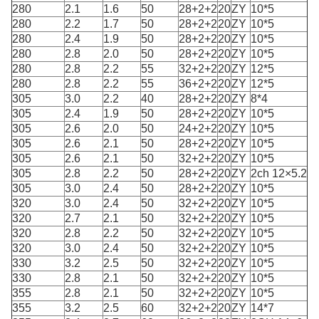
280
2.1
1.6
50
28+2+2
20
ZY
10*5
280
2.2
1.7
50
28+2+2
20
ZY
10*5
280
2.4
1.9
50
28+2+2
20
ZY
10*5
280
2.8
2.0
50
28+2+2
20
ZY
10*5
280
2.8
2.2
55
32+2+2
20
ZY
12*5
280
2.8
2.2
55
36+2+2
20
ZY
12*5
305
3.0
2.2
40
28+2+2
20
ZY
8*4
305
2.4
1.9
50
28+2+2
20
ZY
10*5
305
2.6
2.0
50
24+2+2
20
ZY
10*5
305
2.6
2.1
50
28+2+2
20
ZY
10*5
305
2.6
2.1
50
32+2+2
20
ZY
10*5
305
2.8
2.2
50
28+2+2
20
ZY
2ch 12×5.2
305
3.0
2.4
50
28+2+2
20
ZY
10*5
320
3.0
2.4
50
32+2+2
20
ZY
10*5
320
2.7
2.1
50
32+2+2
20
ZY
10*5
320
2.8
2.2
50
32+2+2
20
ZY
10*5
320
3.0
2.4
50
32+2+2
20
ZY
10*5
330
3.2
2.5
50
32+2+2
20
ZY
10*5
330
2.8
2.1
50
32+2+2
20
ZY
10*5
355
2.8
2.1
50
32+2+2
20
ZY
10*5
355
3.2
2.5
60
32+2+2
20
ZY
14*7