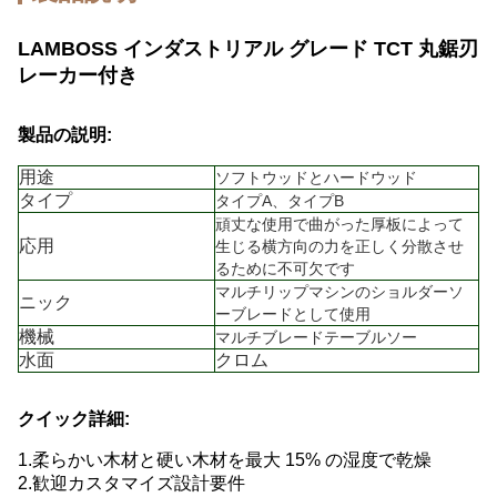
LAMBOSS インダストリアル グレード TCT 丸鋸刃
レーカー付き
製品の説明:
用途
ソフトウッドとハードウッド
タイプ
タイプA、タイプB
頑丈な使用で曲がった厚板によって
応用
生じる横方向の力を正しく分散させ
るために不可欠です
マルチリップマシンのショルダーソ
ニック
ーブレードとして使用
機械
マルチブレードテーブルソー
水面
クロム
クイック詳細:
1.
柔らかい木材と硬い木材を最大 15% の湿度で乾燥
2.歓迎カスタマイズ設計要件