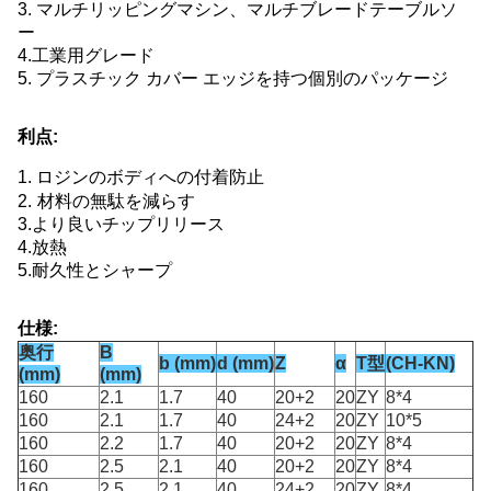
3. マルチリッピングマシン、マルチブレードテーブルソ
ー
4.工業用グレード
5. プラスチック カバー エッジを持つ個別のパッケージ
利点:
1. ロジンのボディへの付着防止
2.
材料の無駄を減らす
3.より良いチップリリース
4.放熱
5.耐久性とシャープ
仕様:
奥行
B
b (mm)
d (mm)
Z
α
T型
(CH-KN)
(mm)
(mm)
160
2.1
1.7
40
20+2
20
ZY
8*4
160
2.1
1.7
40
24+2
20
ZY
10*5
160
2.2
1.7
40
20+2
20
ZY
8*4
160
2.5
2.1
40
20+2
20
ZY
8*4
160
2.5
2.1
40
24+2
20
ZY
8*4