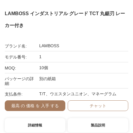
LAMBOSS インダストリアル グレード TCT 丸鋸刃 レー
カー付き
LAMBOSS
ブランド名:
1
モデル番号:
10個
MOQ:
パッケージの詳
別の紙箱
細:
T/T、ウエスタンユニオン、マネーグラム
支払条件:
最高 の 価格 を 入手 する
チャット
詳細情報
製品説明