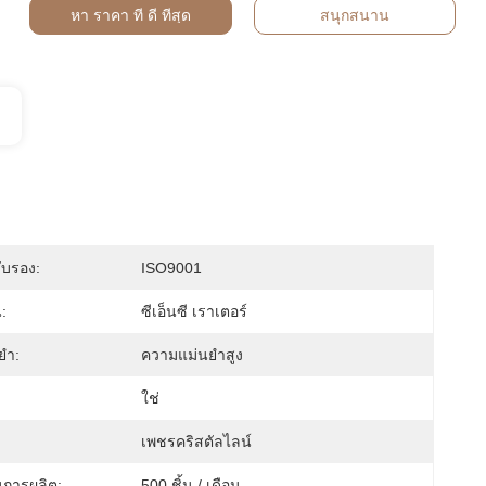
หา ราคา ที่ ดี ที่สุด
สนุกสนาน
ับรอง:
ISO9001
:
ซีเอ็นซี เราเตอร์
ยำ:
ความแม่นยําสูง
ใช่
เพชรคริสตัลไลน์
การผลิต:
500 ชิ้น / เดือน