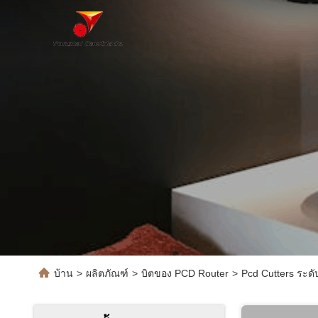
บ้าน
>
ผลิตภัณฑ์
>
บิตของ PCD Router
>
Pcd Cutters ระด