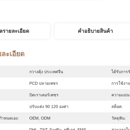
ูลรายละเอียด
คําอธิบายสินค้า
ยละเอียด
กวางตุ้ง ประเทศจีน
ได้รับการร
PCD ปลายเพชร
การใช้งาน
บิตเราเตอร์เพชร
ความแม่น
ปรับแต่ง 90 120 องศา
สต็อค:
กําหนดเอง:
OEM, ODM
วัสดุฟัน:
DHL, TNT, FedEx, ยูพีเอส, EMS
สามารถใน