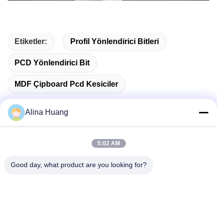
PCD yönlendiricisi bit PCD yönlendiricisi bitPCD yönlendiricisi bitPCD yönlendiricisi bitPCD
yönlendiricisi bitPCD yönlendiricisi bit PCD yönlendiricisi bit PCD yönlendiricisi bit PCD
yönlendiricisi bit PCD yönlendiricisi bit PCD yönlendiricisi bit PCD yönlendiricisi bit
Etiketler:
Profil Yönlendirici Bitleri
PCD Yönlendirici Bit
MDF Çipboard Pcd Kesiciler
Alina Huang
Hızlı iletişim
5:02 AM
Good day, what product are you looking for?
Adres
Sanayi Geliştirme Bölgesi Guanyao, Shishan Kasabası,
Foshan Şehri
Tel