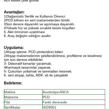
6En kaliteli çelik gövde.
Avantajları:
1Olağanüstü Sertlik ve Kullanım Direnci:
2PCD bilinen en sert malzemelerden biridir.
3Son derece dayanıklı ve aşınmaya dayanıklı.
4Yüksek hız ve yüksek sıcaklık kesim koşulları
5. Alet ömrünün uzatılması
6. Araç değişim sıklığını azaltır
Uygulama:
1Ahşap işleme: PCD yönlendirici bitleri
2Ahşap malzemelerinin şekillendirilmesi, profilleme ve kesilmesi
için son derece etkilidirler.
3- Dekoratif kenarlar yaratmak,
4Karmaşık tasarımlar yaparak,
5- Çukurları yollamak ve laminatları kesmek.
6. sert ahşap, tahta, MDF, vb ile çalışabilir
Belirleme:
Makine
Avustralya ANCA
Malzeme
PCD
Flüt
Farklı derecede
Sertifikalar
ISO9001