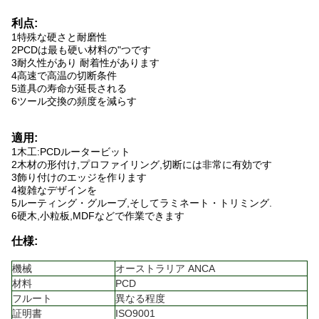
利点:
1特殊な硬さと耐磨性
2PCDは最も硬い材料の"つです
3耐久性があり 耐着性があります
4高速で高温の切断条件
5道具の寿命が延長される
6ツール交換の頻度を減らす
適用:
1木工:PCDルータービット
2木材の形付け,プロファイリング,切断には非常に有効です
3飾り付けのエッジを作ります
4複雑なデザインを
5ルーティング・グルーブ,そしてラミネート・トリミング.
6硬木,小粒板,MDFなどで作業できます
仕様:
機械
オーストラリア ANCA
材料
PCD
フルート
異なる程度
証明書
ISO9001