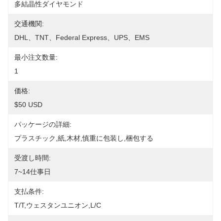
多結晶性ダイヤモンド
交通機関:
DHL、TNT、Federal Express、UPS、EMS
最小注文数量:
1
価格:
$50 USD
パッケージの詳細:
プラスチック,紙,木材,慎重に包装し,梱包する
受渡し時間:
7~14仕事日
支払条件:
T/T,ウェスタンユニオン,L/C