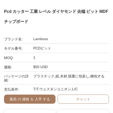
Pcd カッター 工業 レベル ダイヤモンド 尖端 ビット MDF
チップボード
Lamboss
ブランド名:
PCDビット
モデル番号:
1
MOQ:
$50 USD
価格:
パッケージの詳
プラスチック,紙,木材,慎重に包装し,梱包する
細:
T/T,ウェスタンユニオン,L/C
支払条件:
最高 の 価格 を 入手 する
チャット