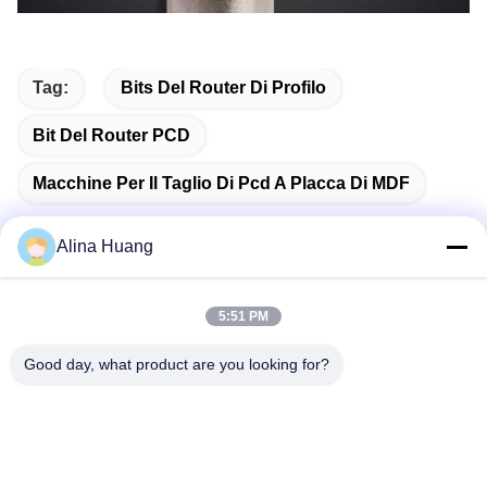
PCD router bit PCD router bitPCD router bitPCD router bitPCD router bitPCD router bit
PCD router bit PCD router bit PCD router bit PCD router bit PCD router bit PCD router bit
Tag:
Bits Del Router Di Profilo
Bit Del Router PCD
Macchine Per Il Taglio Di Pcd A Placca Di MDF
Alina Huang
Contatto rapido
5:51 PM
Good day, what product are you looking for?
Indirizzo
Zona di sviluppo industriale Guanyao, città di Shishan, città
di Foshan
Telefono