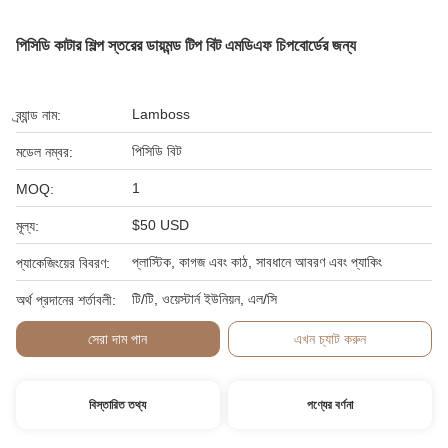
পিসিডি কাটার শিল্প স্তরের ডায়মন্ড টিপ বিট এমডিএফ চিপবোর্ডের জন্য
Lamboss
ব্র্যান্ড নাম:
পিসিডি বিট
মডেল নম্বর:
1
MOQ:
$50 USD
মূল্য:
প্লাস্টিক, কাগজ এবং কাঠ, সাবধানে আবরণ এবং প্যাকিং
প্যাকেজিংয়ের বিবরণ:
টি/টি, ওয়েস্টার্ন ইউনিয়ন, এল/সি
অর্থ প্রদানের শর্তাবলী:
সেরা দাম পান
এখন চ্যাট করুন
বিস্তারিত তথ্য
পণ্যের বর্ণনা