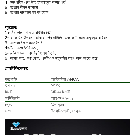
4. উচ্চ গতির এবং উচ্চ তাপমাত্রা কাটার শর্ত
5. সরঞ্জাম জীবন বাড়ানো
6. সরঞ্জাম পরিবর্তন ঘন ঘন হ্রাস
প্রয়োগঃ
1কাঠের কাজ: পিসিডি রাউটার বিট
2তারা কাঠের উপকরণ আকার, প্রোফাইলিং, এবং কাটা জন্য অত্যন্ত কার্যকর
3. আলংকারিক প্রান্ত তৈরি,
4জটিল নকশা তৈরি করে,
5- রুটিং গ্রুভ, এবং ট্রিমিং ল্যামিনেট.
6. কঠোর কাঠ, কণা বোর্ড, এমডিএফ ইত্যাদির সাথে কাজ করতে পারে
স্পেসিফিকেশন:
যন্ত্রপাতি
অস্ট্রেলিয়া ANCA
উপাদান
পিসিডি
ফ্লিট
বিভিন্ন ডিগ্রী
সার্টিফিকেট
আইএসও ৯০০১
গ্রেড
শিল্প স্তর
লেপ
ইলেক্ট্রোপ্লেট, ডায়মন্ড