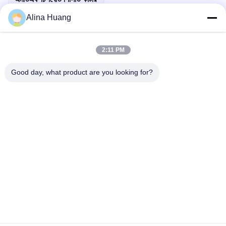
Alina Huang
2:11 PM
দ্রুত যোগাযোগ
Good day, what product are you looking for?
ঠিকানা
শিল্প উন্নয়ন অঞ্চল গুয়ানিয়াও, শিশান টাউন, ফোশান সিটি
টেলিফোন
86-757-85803392
ই-মেইল
sales@yongtaisaw.com
গোপনীয়তা নীতি
|
সাইট ম্যাপ
| চীন ভালো গুণমান TCT সার্কুলার করাত ব্লেড