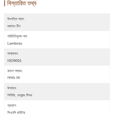
বিস্তারিত তথ্য
উৎপত্তি স্থল:
গুয়াংডং চীন
পরিচিতিমুলক নাম:
Lamboss
সাক্ষ্যদান:
ISO9001
মডেল নম্বার:
পিসিডি বিট
উপাদান:
পিসিডি, ডায়মন্ড টিপড
প্রয়োগ:
সিএনসি রাউটার