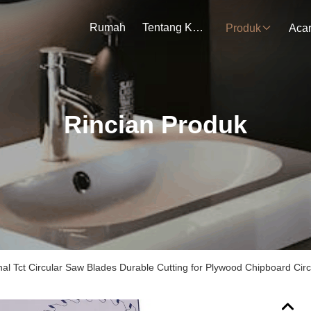
Rumah
Tentang Kami
Produk
Aca
Rincian Produk
nal Tct Circular Saw Blades Durable Cutting for Plywood Chipboard Cir