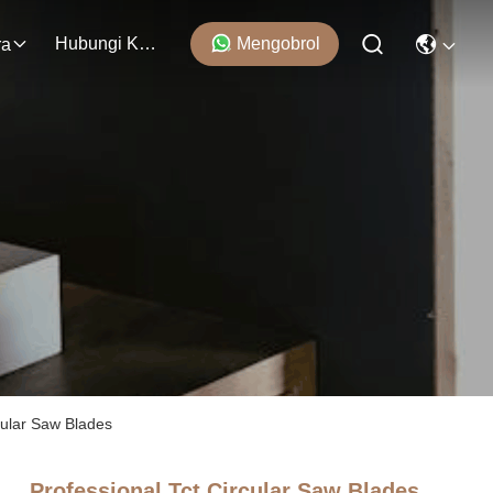
Hubungi Kami
Mengobrol
ra
cular Saw Blades
Professional Tct Circular Saw Blades