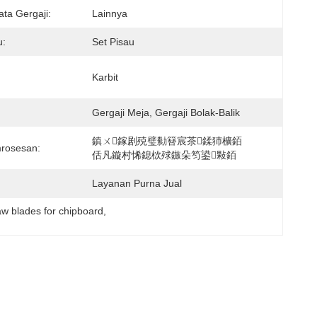
ta Gergaji:
Lainnya
u:
Set Pisau
Karbit
Gergaji Meja, Gergaji Bolak-Balik
鎮ㄨ鎵剧殑璧勬簮宸茶鍒犻櫎銆
mrosesan:
佸凡鏇村悕鎴栨殏鏃朵笉鍙敤銆
Layanan Purna Jual
saw blades for chipboard
, 