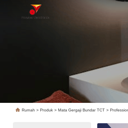
Rumah
>
Produk
>
Mata Gergaji Bundar TCT
>
Professio