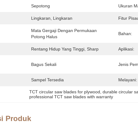
Sepotong
Ukuran Ma
Lingkaran, Lingkaran
Fitur Pisa
Mata Gergaji Dengan Permukaan 
Bahan:
Potong Halus
Rentang Hidup Yang Tinggi, Sharp
Aplikasi:
Bagus Sekali
Jenis Pe
Sampel Tersedia
Melayani:
TCT circular saw blades for plywood
, 
durable circular 
professional TCT saw blades with warranty
si Produk