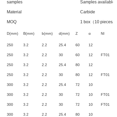
samples
Samples available
Material
Carbide
MOQ
1 box（10 pieces/
D(mm)
B(mm)
b(mm)
d(mm)
Z
α
NI
250
3.2
2.2
25.4
60
12
250
3.2
2.2
30
60
12
FT01
250
3.2
2.2
25.4
80
12
250
3.2
2.2
30
80
12
FT01
300
3.2
2.2
25.4
72
10
300
3.2
2.2
30
72
10
FT01
300
3.2
2.2
30
72
10
FT01
300
3.2
2.2
25.4
80
10