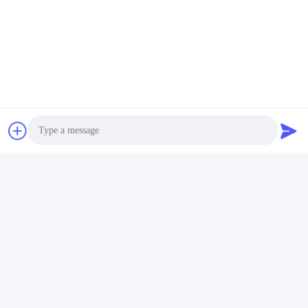
Photo
Video Call
Audio Call