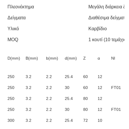
Πλεονέκτημα
Μεγάλη διάρκεια ζ
Δείγματα
Διαθέσιμα δείγματα
Υλικό
Καρβίδιο
MOQ
1 κουτί (10 τεμάχια/
D(mm)
B(mm)
b(mm)
d(mm)
Z
α
NI
250
3.2
2.2
25.4
60
12
250
3.2
2.2
30
60
12
FT01
250
3.2
2.2
25.4
80
12
250
3.2
2.2
30
80
12
FT01
300
3.2
2.2
25.4
72
10