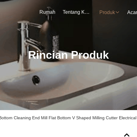
Rumah
Tentang Kami
Produk
Aca
Rincian Produk
ottom Cleaning End Mill Flat Bottom V Shaped Milling Cutter Electrical 