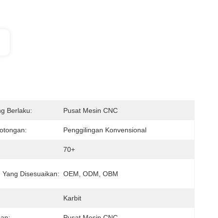
g Berlaku:
Pusat Mesin CNC
otongan:
Penggilingan Konvensional
70+
 Yang Disesuaikan:
OEM, ODM, OBM
Karbit
an:
Pusat Mesin CNC