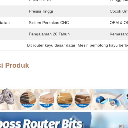
Presisi Tinggi
Cocok Unt
alian:
Sistem Perkakas CNC
OEM & O
Pengalaman 20 Tahun
Kemasan:
Bit router kayu dasar datar
, 
Mesin pemotong kayu berb
si Produk