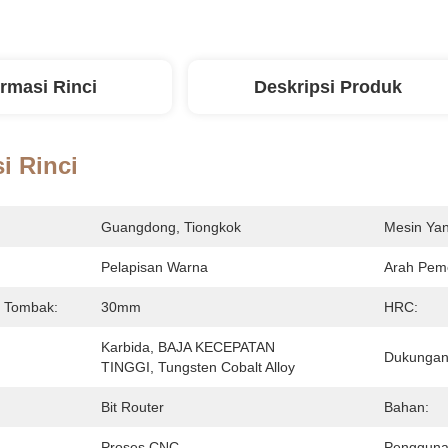
ormasi Rinci
Deskripsi Produk
i Rinci
Guangdong, Tiongkok
Mesin Yan
Pelapisan Warna
Arah Pem
g Tombak:
30mm
HRC:
Karbida, BAJA KECEPATAN 
Dukungan
TINGGI, Tungsten Cobalt Alloy
Bit Router
Bahan:
Proses CNC
Pengguna