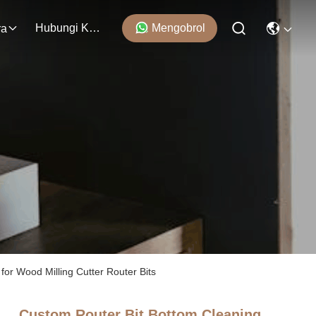
Hubungi Kami
Mengobrol
ra
for Wood Milling Cutter Router Bits
Custom Router Bit Bottom Cleaning