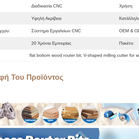
Διαδικασία CNC
Χρήση:
Υψηλή Ακρίβεια
Κατάλληλο
γχου:
Σύστημα Εργαλείων CNC
OEM & O
20 Χρόνια Εμπειρίας
Πακέτο:
flat bottom wood router bit
, 
V-shaped milling cutter for 
φή Του Προϊόντος