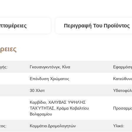
πτομέρειες
Περιγραφή Του Προϊόντος
ρειες
γής:
Γκουανγκντόνγκ, Κίνα
Εφαρμόσι
Επένδυση Χρώματος
Κατεύθυν
30 Χλστ
Υδατοφύλ
Καρβίδιο, ΧΑΛΥΒΑΣ ΥΨΗΛΉΣ 
ΤΑΧΎΤΗΤΑΣ, Κράμα Κοβαλτίου 
Προσαρμο
Βολφραμίου
τος:
Κομμάτια Δρομολογητών
Υλικό: