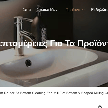
Σπίτι
Σχετικά Με Εμάς
Προϊόντα
επτομέρειες Για Τα Προϊόν
m Router Bit Bottom Cleaning End Mill Flat Bottom V Shaped Milling Cutt