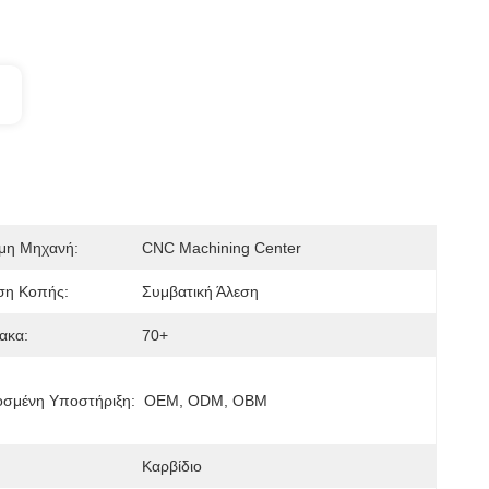
μη Μηχανή:
CNC Machining Center
ση Κοπής:
Συμβατική Άλεση
ακα:
70+
σμένη Υποστήριξη:
OEM, ODM, OBM
Καρβίδιο