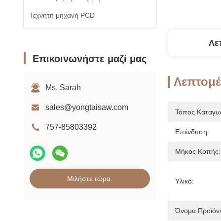
Τεχνητή μηχανή PCD
Λε
Επικοινωνήστε μαζί μας
Λεπτομέ
Ms. Sarah
sales@yongtaisaw.com
Τόπος Καταγω
757-85803392
Επένδυση:
Μήκος Κοπής:
Μιλήστε τώρα.
Υλικό:
Όνομα Προϊόν